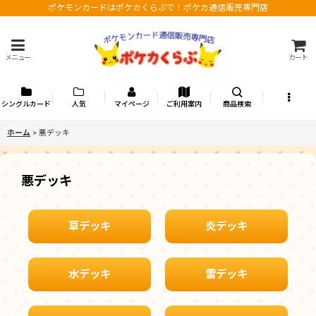
ポケモンカードはポケカくらぶで！ポケカ通信販売専門店
メニュー
カート
シングルカード
人気
マイページ
ご利用案内
商品検索
ホーム
>
悪デッキ
悪デッキ
草デッキ
炎デッキ
水デッキ
雷デッキ