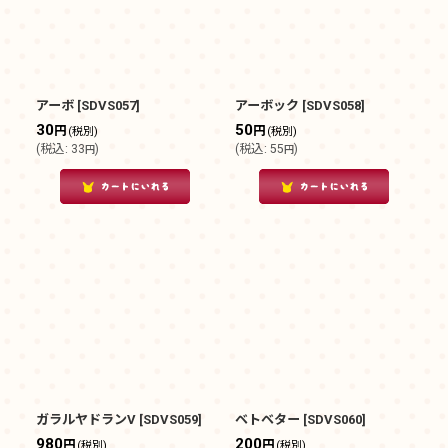
並び順
:
絞り込む
アーボ
[
SDVS057
]
アーボック
[
SDVS058
]
30
50
円
円
(税別)
(税別)
(
税込
:
33
)
(
税込
:
55
)
円
円
ガラルヤドランV
[
SDVS059
]
ベトベター
[
SDVS060
]
980
200
円
円
(税別)
(税別)