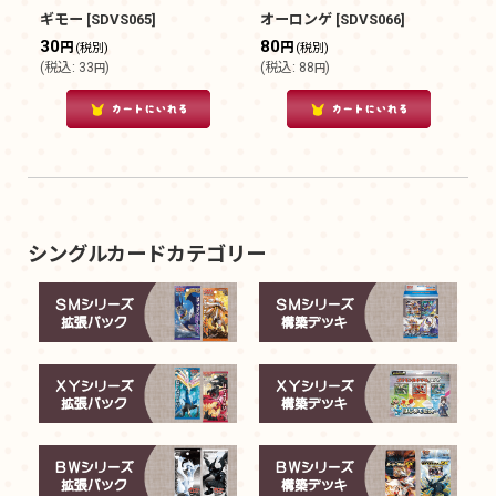
ギモー
[
SDVS065
]
オーロンゲ
[
SDVS066
]
30
80
円
円
(税別)
(税別)
(
税込
:
33
)
(
税込
:
88
)
円
円
シングルカードカテゴリー