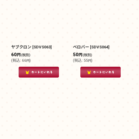
ヤブクロン
[
SDVS063
]
ベロバー
[
SDVS064
]
60
50
円
円
(税別)
(税別)
(
税込
:
66
)
(
税込
:
55
)
円
円