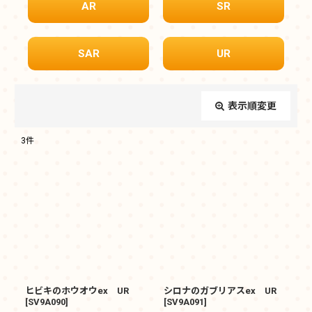
AR
SR
SAR
UR
表示順変更
閉じる
3
件
表示数
:
在庫あり
並び順
:
絞り込む
ヒビキのホウオウex UR
シロナのガブリアスex UR
[
SV9A090
]
[
SV9A091
]