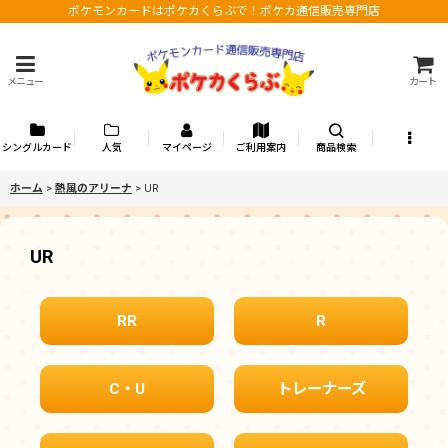
ポケモンカードはポケカくらぶで！ポケカ通信販売専門店
メニュー
カート
シングルカード
人気
マイページ
ご利用案内
商品検索
ホーム
>
熱風のアリーナ
>
UR
UR
RR
R
C・U
トレーナーズ