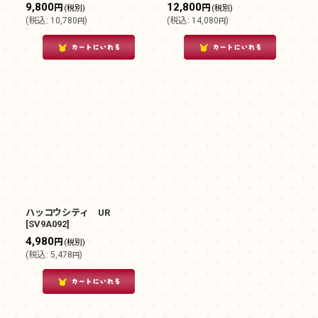
9,800
12,800
円
円
(税別)
(税別)
(
税込
:
10,780
)
(
税込
:
14,080
)
円
円
ハッコウシティ UR
[
SV9A092
]
4,980
円
(税別)
(
税込
:
5,478
)
円