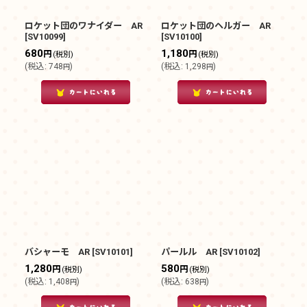
絞り込む
ロケット団のワナイダー AR
ロケット団のヘルガー AR
[
SV10099
]
[
SV10100
]
680
1,180
円
円
(税別)
(税別)
(
税込
:
748
)
(
税込
:
1,298
)
円
円
バシャーモ AR
[
SV10101
]
パールル AR
[
SV10102
]
1,280
580
円
円
(税別)
(税別)
(
税込
:
1,408
)
(
税込
:
638
)
円
円