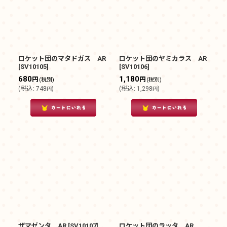
ロケット団のマタドガス AR
ロケット団のヤミカラス AR
[
SV10105
]
[
SV10106
]
680
1,180
円
円
(税別)
(税別)
(
税込
:
748
)
(
税込
:
1,298
)
円
円
ザマゼンタ AR
[
SV10107
]
ロケット団のラッタ AR