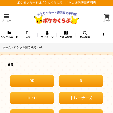
ポケモンカードはポケカくらぶで！ポケカ通信販売専門店
メニュー
カート
シングルカード
人気
マイページ
ご利用案内
商品検索
ホーム
>
ロケット団の栄光
>
AR
AR
RR
R
C・U
トレーナーズ