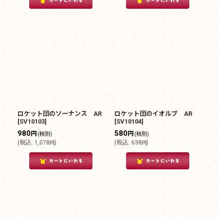
ロケット団のソーナンス AR
ロケット団のイオルブ AR
[
SV10103
]
[
SV10104
]
980
580
円
円
(税別)
(税別)
(
税込
:
1,078
)
(
税込
:
638
)
円
円