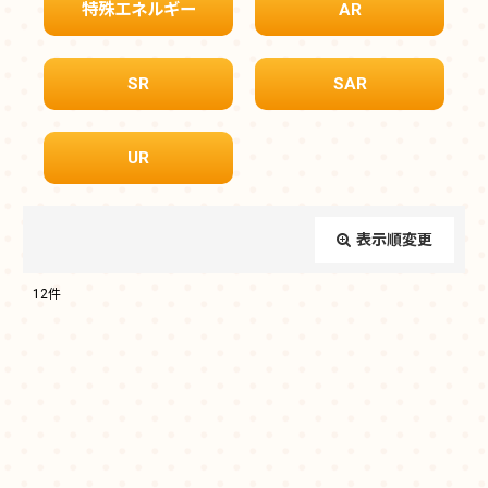
特殊エネルギー
AR
SR
SAR
UR
表示順変更
閉じる
12
件
表示数
:
在庫あり
並び順
: