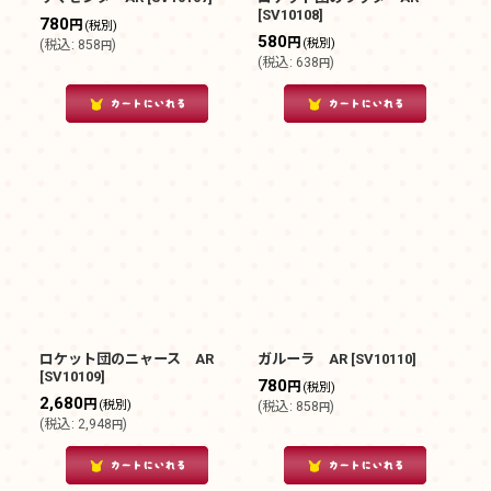
[
SV10108
]
780
円
(税別)
580
円
(税別)
(
税込
:
858
)
円
(
税込
:
638
)
円
ロケット団のニャース AR
ガルーラ AR
[
SV10110
]
[
SV10109
]
780
円
(税別)
2,680
円
(税別)
(
税込
:
858
)
円
(
税込
:
2,948
)
円