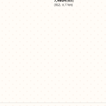
7,980
円
(税別)
(
税込
:
8,778
)
円