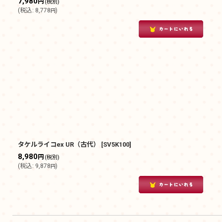
7,980
円
(税別)
(
税込
:
8,778
)
円
タケルライコex UR（古代）
[
SV5K100
]
8,980
円
(税別)
(
税込
:
9,878
)
円