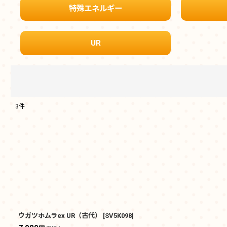
特殊エネルギー
UR
3
件
表示数
:
在庫あり
並び順
:
ウガツホムラex UR（古代）
[
SV5K098
]