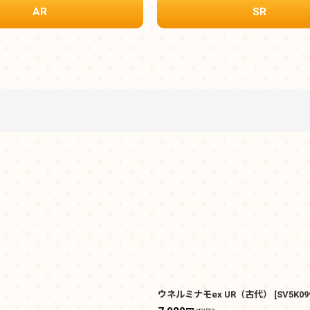
AR
SR
絞り込む
ウネルミナモex UR（古代）
[
SV5K09