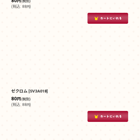
80
円
(税別)
(
税込
:
88
)
円
ゼクロム
[
SV3A018
]
80
円
(税別)
(
税込
:
88
)
円