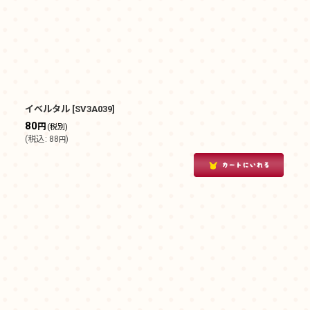
イベルタル
[
SV3A039
]
80
円
(税別)
(
税込
:
88
)
円