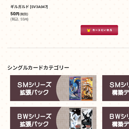
ギルガルド
[
SV3A047
]
50
円
(税別)
(
税込
:
55
)
円
シングルカードカテゴリー