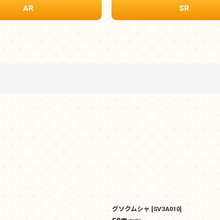
AR
SR
絞り込む
グソクムシャ
[
SV3A010
]