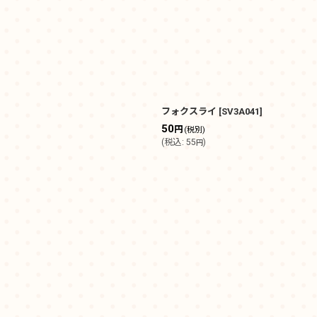
フォクスライ
[
SV3A041
]
50
円
(税別)
(
税込
:
55
)
円