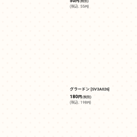
50
円
(税別)
(
税込
:
55
)
円
グラードン
[
SV3A026
]
180
円
(税別)
(
税込
:
198
)
円