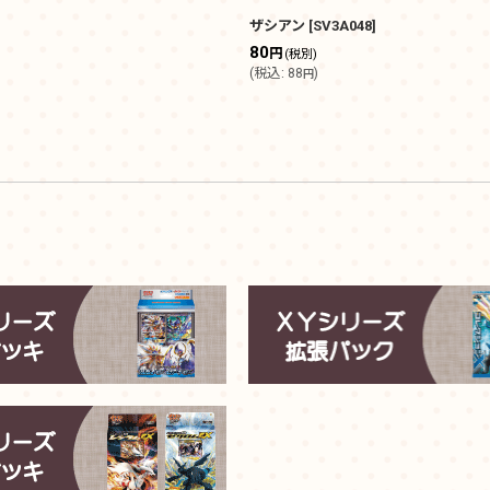
ザシアン
[
SV3A048
]
80
円
(税別)
(
税込
:
88
)
円