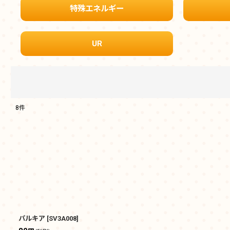
特殊エネルギー
UR
8
件
表示数
:
在庫あり
並び順
:
パルキア
[
SV3A008
]