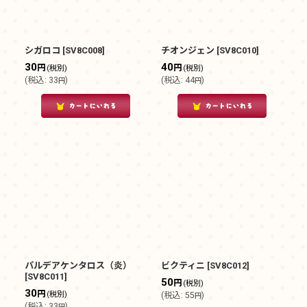
シガロコ
[
SV8C008
]
チオンジェン
[
SV8C010
]
30
40
円
円
(税別)
(税別)
(
税込
:
33
)
(
税込
:
44
)
円
円
パルデアケンタロス（炎）
ビクティニ
[
SV8C012
]
[
SV8C011
]
50
円
(税別)
30
円
(税別)
(
税込
:
55
)
円
(
税込
:
33
)
円