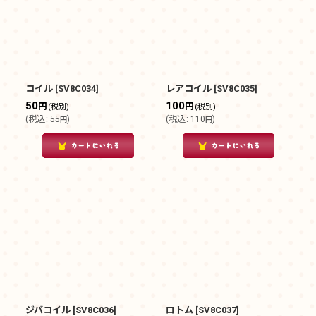
コイル
[
SV8C034
]
レアコイル
[
SV8C035
]
50
100
円
円
(税別)
(税別)
(
税込
:
55
)
(
税込
:
110
)
円
円
ジバコイル
[
SV8C036
]
ロトム
[
SV8C037
]