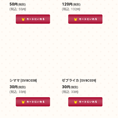
50
120
円
円
(税別)
(税別)
(
税込
:
55
)
(
税込
:
132
)
円
円
シママ
[
SV8C038
]
ゼブライカ
[
SV8C039
]
30
30
円
円
(税別)
(税別)
(
税込
:
33
)
(
税込
:
33
)
円
円