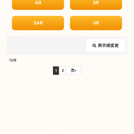
AR
SR
SAR
UR
表示順変更
閉じる
76
件
表示数
:
1
2
次
»
在庫あり
並び順
:
絞り込む