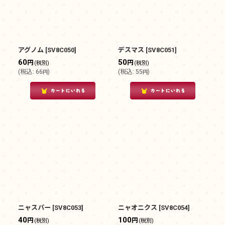
アグノム
[
SV8C050
]
デスマス
[
SV8C051
]
60
50
円
円
(税別)
(税別)
(
税込
:
66
)
(
税込
:
55
)
円
円
ニャスパー
[
SV8C053
]
ニャオニクス
[
SV8C054
]
40
100
円
円
(税別)
(税別)