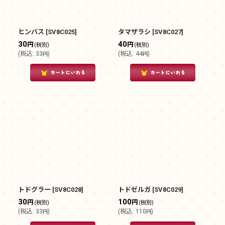
ヒンバス
[
SV8C025
]
タマザラシ
[
SV8C027
]
30
40
円
円
(税別)
(税別)
(
税込
:
33
)
(
税込
:
44
)
円
円
トドグラー
[
SV8C028
]
トドゼルガ
[
SV8C029
]
30
100
円
円
(税別)
(税別)
(
税込
:
33
)
(
税込
:
110
)
円
円