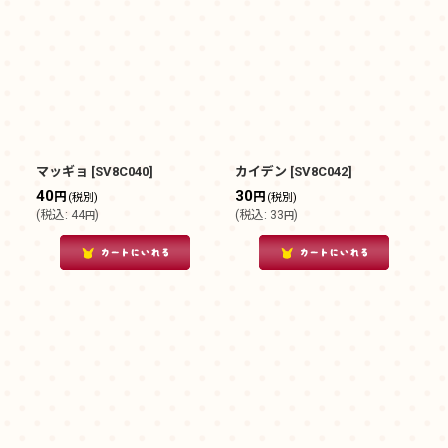
マッギョ
[
SV8C040
]
カイデン
[
SV8C042
]
40
30
円
円
(税別)
(税別)
(
税込
:
44
)
(
税込
:
33
)
円
円