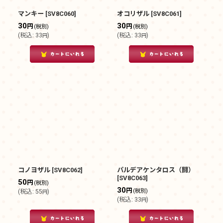
マンキー
[
SV8C060
]
オコリザル
[
SV8C061
]
30
30
円
円
(税別)
(税別)
(
税込
:
33
)
(
税込
:
33
)
円
円
コノヨザル
[
SV8C062
]
パルデアケンタロス（闘）
[
SV8C063
]
50
円
(税別)
30
円
(税別)
(
税込
:
55
)
円
(
税込
:
33
)
円