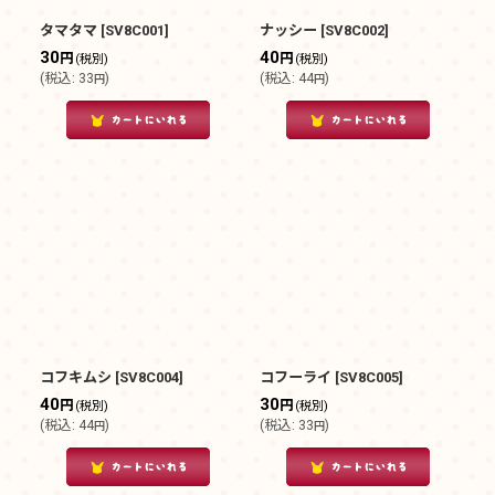
タマタマ
[
SV8C001
]
ナッシー
[
SV8C002
]
30
40
円
円
(税別)
(税別)
(
税込
:
33
)
(
税込
:
44
)
円
円
コフキムシ
[
SV8C004
]
コフーライ
[
SV8C005
]
40
30
円
円
(税別)
(税別)
(
税込
:
44
)
(
税込
:
33
)
円
円