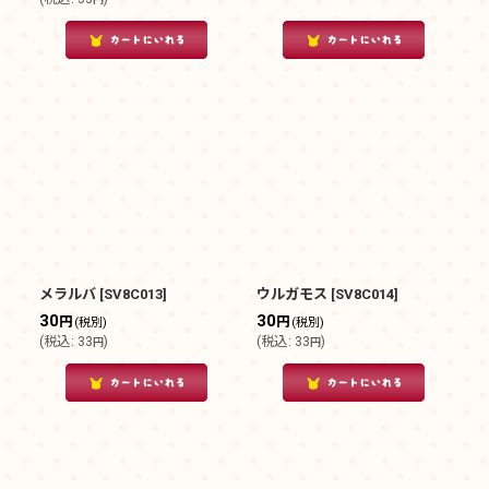
メラルバ
[
SV8C013
]
ウルガモス
[
SV8C014
]
30
30
円
円
(税別)
(税別)
(
税込
:
33
)
(
税込
:
33
)
円
円