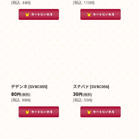
(
税込
:
44
)
(
税込
:
110
)
円
円
デデンネ
[
SV8C055
]
スナバァ
[
SV8C056
]
80
30
円
円
(税別)
(税別)
(
税込
:
88
)
(
税込
:
33
)
円
円