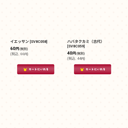
イエッサン
[
SV8C058
]
ハバタクカミ（古代）
[
SV8C059
]
60
円
(税別)
40
円
(税別)
(
税込
:
66
)
円
(
税込
:
44
)
円