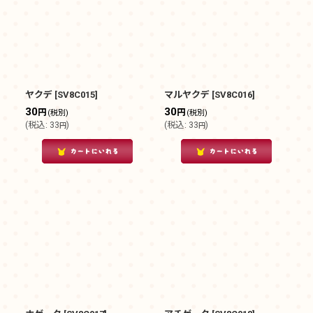
ヤクデ
[
SV8C015
]
マルヤクデ
[
SV8C016
]
30
30
円
円
(税別)
(税別)
(
税込
:
33
)
(
税込
:
33
)
円
円