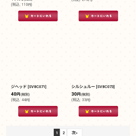
(
税込
:
110
)
円
ジヘッド
[
SV8C071
]
シルシュルー
[
SV8C073
]
40
30
円
円
(税別)
(税別)
(
税込
:
44
)
(
税込
:
33
)
円
円
1
2
次
»