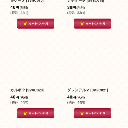
ホゲータ
[
SV8C017
]
アチゲータ
[
SV8C018
]
40
30
円
円
(税別)
(税別)
(
税込
:
44
)
(
税込
:
33
)
円
円
カルボウ
[
SV8C020
]
グレンアルマ
[
SV8C021
]
40
40
円
円
(税別)
(税別)
(
税込
:
44
)
(
税込
:
44
)
円
円