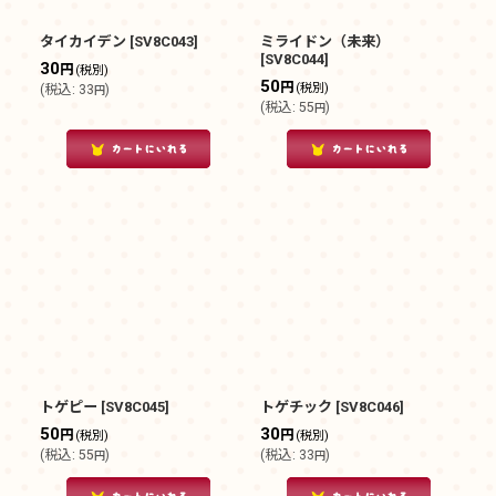
タイカイデン
[
SV8C043
]
ミライドン（未来）
[
SV8C044
]
30
円
(税別)
50
円
(税別)
(
税込
:
33
)
円
(
税込
:
55
)
円
トゲピー
[
SV8C045
]
トゲチック
[
SV8C046
]
50
30
円
円
(税別)
(税別)
(
税込
:
55
)
(
税込
:
33
)
円
円