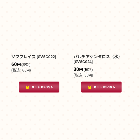
ソウブレイズ
[
SV8C022
]
パルデアケンタロス（水）
[
SV8C024
]
60
円
(税別)
30
円
(税別)
(
税込
:
66
)
円
(
税込
:
33
)
円