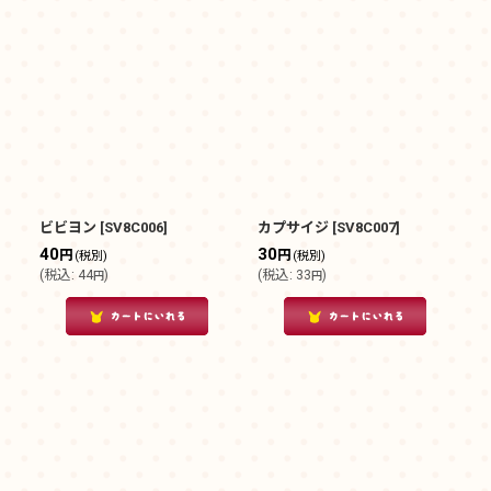
ビビヨン
[
SV8C006
]
カプサイジ
[
SV8C007
]
40
30
円
円
(税別)
(税別)
(
税込
:
44
)
(
税込
:
33
)
円
円