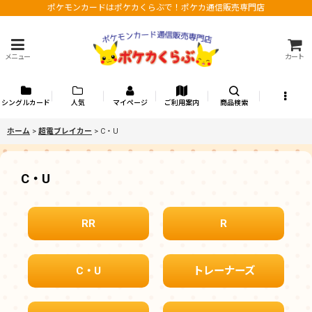
ポケモンカードはポケカくらぶで！ポケカ通信販売専門店
メニュー
カート
シングルカード
人気
マイページ
ご利用案内
商品検索
ホーム
>
超電ブレイカー
>
C・U
C・U
RR
R
C・U
トレーナーズ