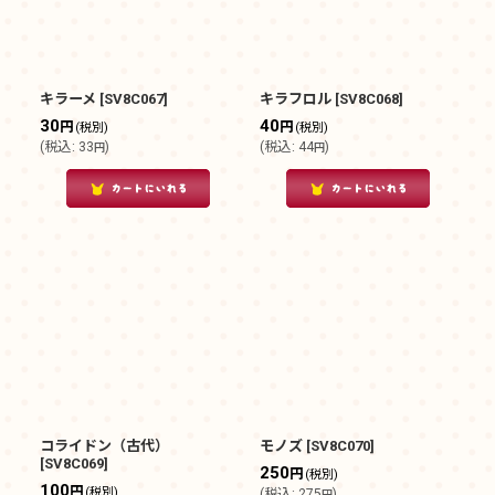
キラーメ
[
SV8C067
]
キラフロル
[
SV8C068
]
30
40
円
円
(税別)
(税別)
(
税込
:
33
)
(
税込
:
44
)
円
円
コライドン（古代）
モノズ
[
SV8C070
]
[
SV8C069
]
250
円
(税別)
100
円
(税別)
(
税込
:
275
)
円