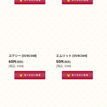
ユクシー
[
SV8C048
]
エムリット
[
SV8C049
]
60
50
円
円
(税別)
(税別)
(
税込
:
66
)
(
税込
:
55
)
円
円