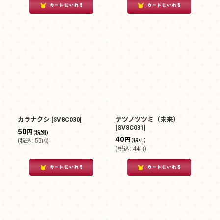
カラナクシ
[
SV8C030
]
テツノツツミ（未来）
[
SV8C031
]
50
円
(税別)
40
円
(税別)
(
税込
:
55
)
円
(
税込
:
44
)
円