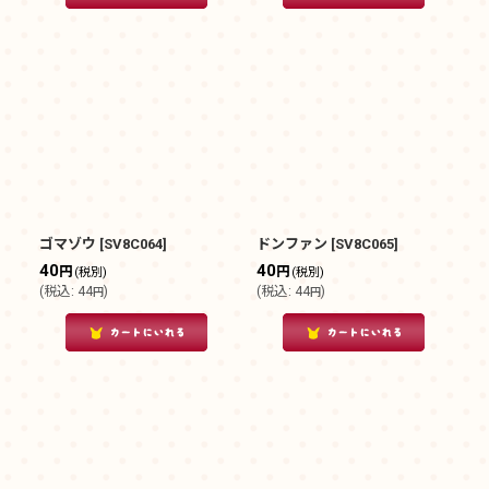
ゴマゾウ
[
SV8C064
]
ドンファン
[
SV8C065
]
40
40
円
円
(税別)
(税別)
(
税込
:
44
)
(
税込
:
44
)
円
円