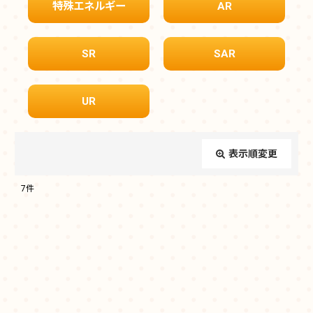
特殊エネルギー
AR
SR
SAR
UR
表示順変更
閉じる
7
件
表示数
:
在庫あり
並び順
: