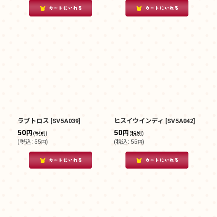
ラブトロス
[
SV5A039
]
ヒスイウインディ
[
SV5A042
]
50
50
円
円
(税別)
(税別)
(
税込
:
55
)
(
税込
:
55
)
円
円