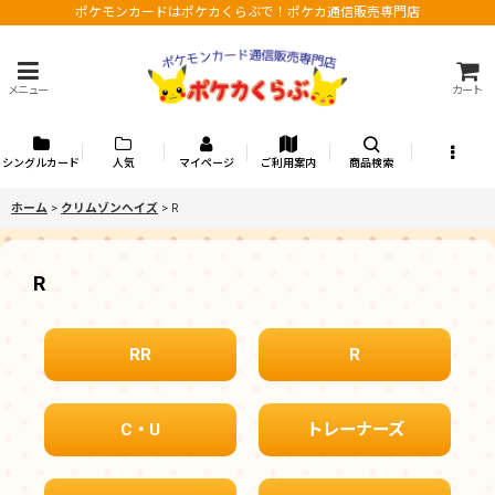
ポケモンカードはポケカくらぶで！ポケカ通信販売専門店
メニュー
カート
シングルカード
人気
マイページ
ご利用案内
商品検索
ホーム
>
クリムゾンヘイズ
>
R
R
RR
R
C・U
トレーナーズ