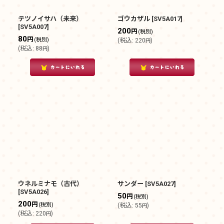
絞り込む
テツノイサハ（未来）
ゴウカザル
[
SV5A017
]
[
SV5A007
]
200
円
(税別)
80
円
(税別)
(
税込
:
220
)
円
(
税込
:
88
)
円
ウネルミナモ（古代）
サンダー
[
SV5A027
]
[
SV5A026
]
50
円
(税別)
200
円
(税別)
(
税込
:
55
)
円
(
税込
:
220
)
円