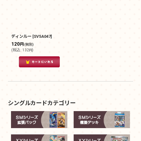
ディンルー
[
SV5A047
]
120
円
(税別)
(
税込
:
132
)
円
シングルカードカテゴリー