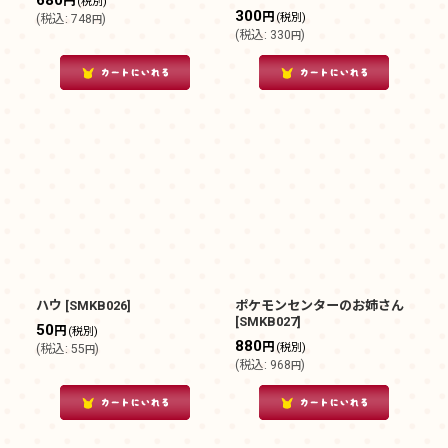
680
円
(税別)
300
円
(税別)
(
税込
:
748
)
円
(
税込
:
330
)
円
ハウ
[
SMKB026
]
ポケモンセンターのお姉さん
[
SMKB027
]
50
円
(税別)
880
円
(税別)
(
税込
:
55
)
円
(
税込
:
968
)
円