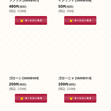
ラプラス
[
SMKB007
]
イシツブテ
[
SMKB008
]
480
50
円
円
(税別)
(税別)
(
税込
:
528
)
(
税込
:
55
)
円
円
ゴローン
[
SMKB009
]
ゴローニャ
[
SMKB010
]
200
200
円
円
(税別)
(税別)
(
税込
:
220
)
(
税込
:
220
)
円
円