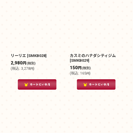
リーリエ
[
SMKB028
]
カスミのハナダシティジム
[
SMKB029
]
2,980
円
(税別)
150
円
(税別)
(
税込
:
3,278
)
円
(
税込
:
165
)
円