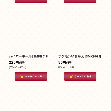
ハイパーボール
[
SMKB018
]
ポケモンいれかえ
[
SMKB019
]
220
50
円
円
(税別)
(税別)
(
税込
:
242
)
(
税込
:
55
)
円
円