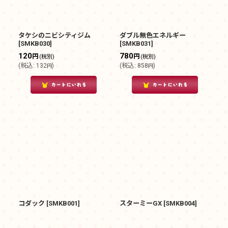
タケシのニビシティジム
ダブル無色エネルギー
[
SMKB030
]
[
SMKB031
]
120
780
円
円
(税別)
(税別)
(
税込
:
132
)
(
税込
:
858
)
円
円
コダック
[
SMKB001
]
スターミーGX
[
SMKB004
]