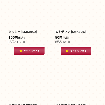
在庫あり
並び順
:
絞り込む
タッツー
[
SMKB002
]
ヒトデマン
[
SMKB003
]
100
50
円
円
(税別)
(税別)
(
税込
:
110
)
(
税込
:
55
)
円
円