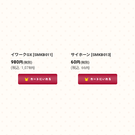
イワークGX
[
SMKB011
]
サイホーン
[
SMKB013
]
980
60
円
円
(税別)
(税別)
(
税込
:
1,078
)
(
税込
:
66
)
円
円