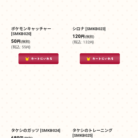
ポケモンキャッチャー
シロナ
[
SMKB023
]
[
SMKB020
]
120
円
(税別)
50
円
(税別)
(
税込
:
132
)
円
(
税込
:
55
)
円
タケシのガッツ
[
SMKB024
]
タケシのトレーニング
[
SMKB025
]