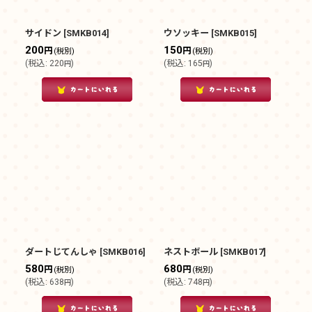
サイドン
[
SMKB014
]
ウソッキー
[
SMKB015
]
200
150
円
円
(税別)
(税別)
(
税込
:
220
)
(
税込
:
165
)
円
円
ダートじてんしゃ
[
SMKB016
]
ネストボール
[
SMKB017
]
580
680
円
円
(税別)
(税別)
(
税込
:
638
)
(
税込
:
748
)
円
円