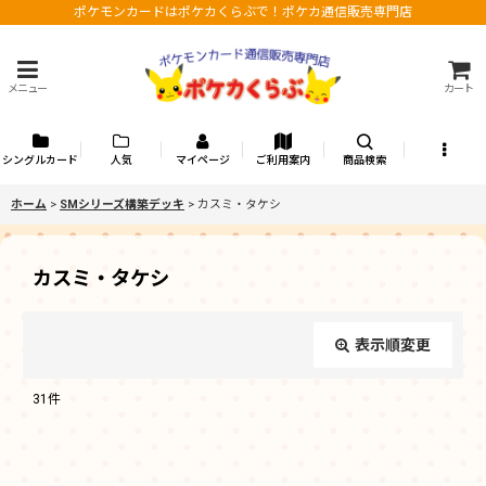
ポケモンカードはポケカくらぶで！ポケカ通信販売専門店
メニュー
カート
シングルカード
人気
マイページ
ご利用案内
商品検索
ホーム
>
SMシリーズ構築デッキ
>
カスミ・タケシ
カスミ・タケシ
表示順変更
閉じる
31
件
表示数
: