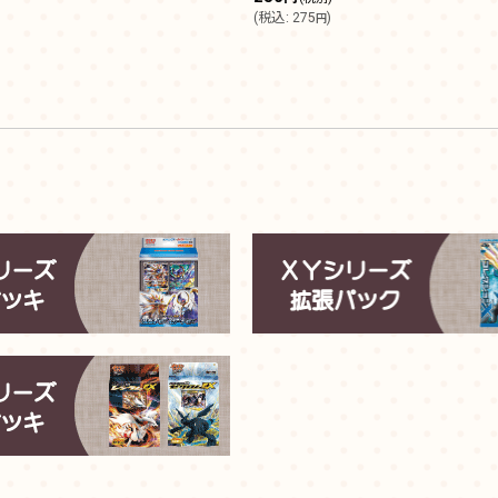
(
税込
:
275
)
円