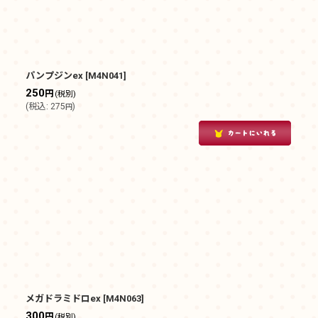
パンプジンex
[
M4N041
]
250
円
(税別)
(
税込
:
275
)
円
メガドラミドロex
[
M4N063
]
300
円
(税別)