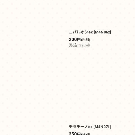
コバルオンex
[
M4N062
]
200
円
(税別)
(
税込
:
220
)
円
チラチーノex
[
M4N071
]
250
円
(税別)