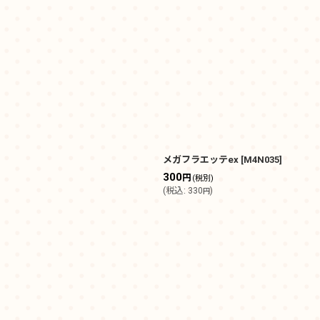
メガフラエッテex
[
M4N035
]
300
円
(税別)
(
税込
:
330
)
円