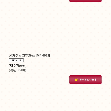
メガゲッコウガex
[
M4N022
]
780
円
(税別)
(
税込
:
858
)
円