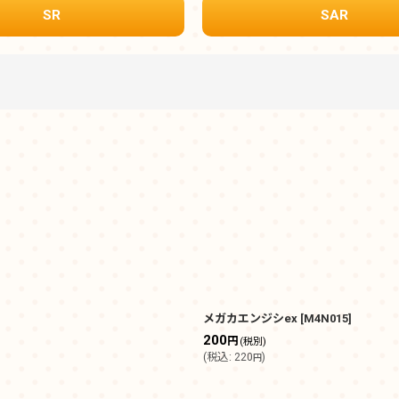
SR
SAR
絞り込む
メガカエンジシex
[
M4N015
]
200
円
(税別)
(
税込
:
220
)
円