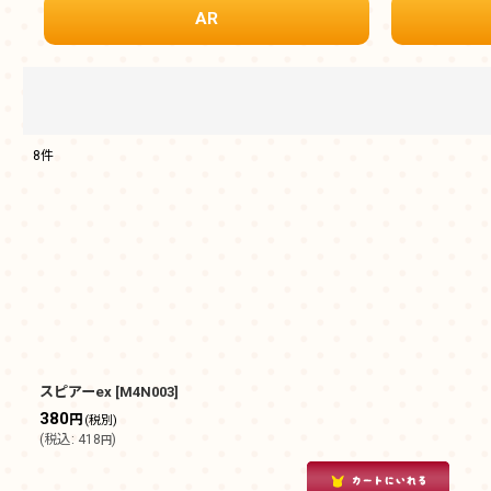
AR
8
件
表示数
:
在庫あり
並び順
:
スピアーex
[
M4N003
]
380
円
(税別)
(
税込
:
418
)
円