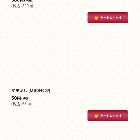
300
円
(税別)
(
税込
:
330
)
円
マホミル
[
MBDH007
]
50
円
(税別)
(
税込
:
55
)
円