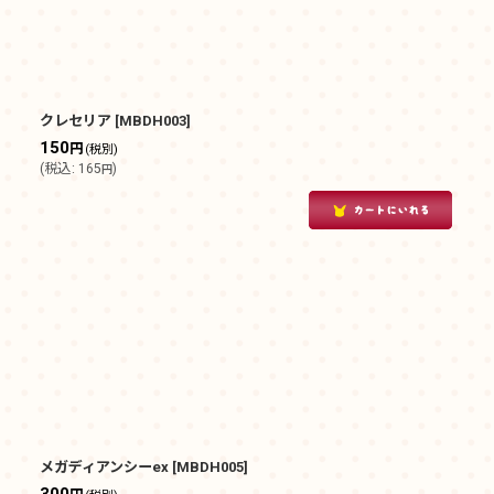
クレセリア
[
MBDH003
]
150
円
(税別)
(
税込
:
165
)
円
メガディアンシーex
[
MBDH005
]