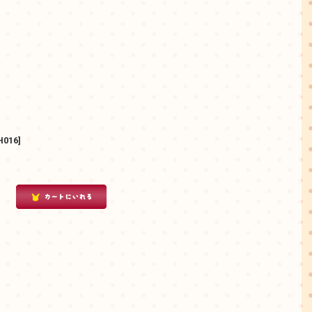
016
]