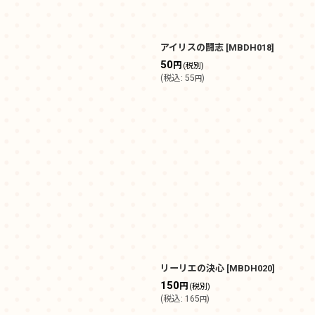
アイリスの闘志
[
MBDH018
]
50
円
(税別)
(
税込
:
55
)
円
リーリエの決心
[
MBDH020
]
150
円
(税別)
(
税込
:
165
)
円