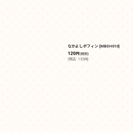
なかよしポフィン
[
MBDH010
]
120
円
(税別)
(
税込
:
132
)
円