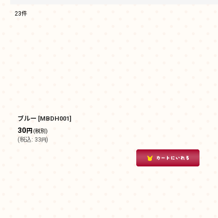
23
件
表示数
:
在庫あり
並び順
:
ブルー
[
MBDH001
]
30
円
(税別)
(
税込
:
33
)
円