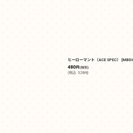
ヒーローマント（ACE SPEC）
[
MBDH
480
円
(税別)
(
税込
:
528
)
円