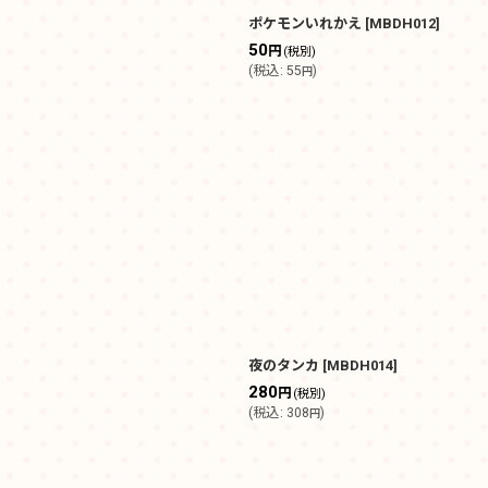
ポケモンいれかえ
[
MBDH012
]
50
円
(税別)
(
税込
:
55
)
円
夜のタンカ
[
MBDH014
]
280
円
(税別)
(
税込
:
308
)
円