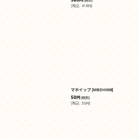
380
円
(税別)
(
税込
:
418
)
円
マホイップ
[
MBDH008
]
50
円
(税別)
(
税込
:
55
)
円