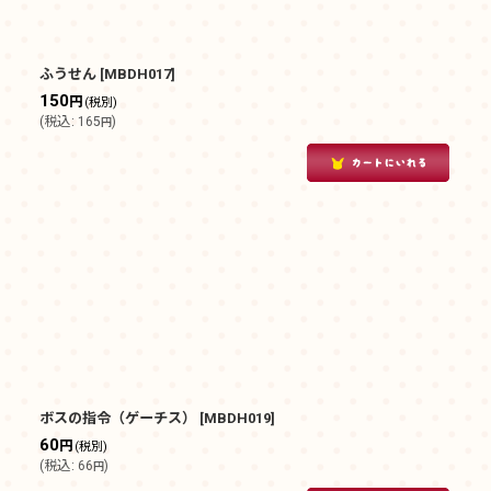
ふうせん
[
MBDH017
]
150
円
(税別)
(
税込
:
165
)
円
ボスの指令（ゲーチス）
[
MBDH019
]
60
円
(税別)
(
税込
:
66
)
円