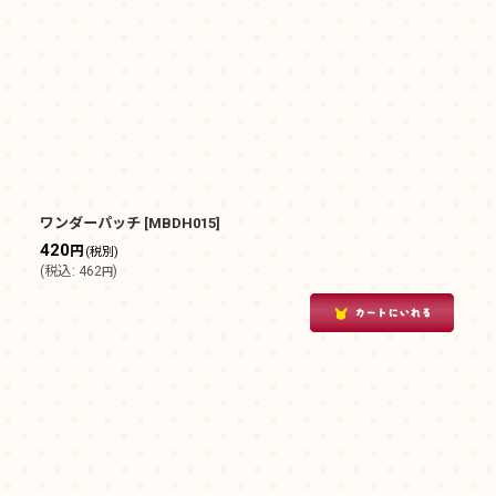
ワンダーパッチ
[
MBDH015
]
420
円
(税別)
(
税込
:
462
)
円