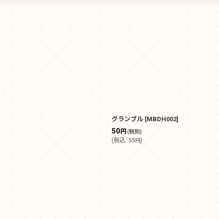
絞り込む
グランブル
[
MBDH002
]
50
円
(税別)
(
税込
:
55
)
円