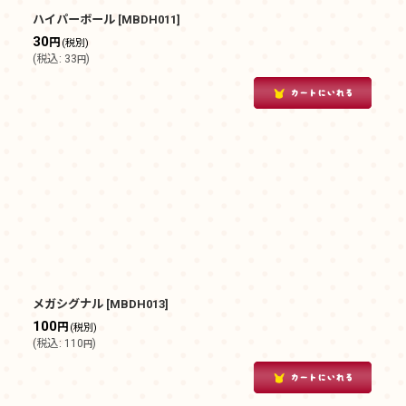
ハイパーボール
[
MBDH011
]
30
円
(税別)
(
税込
:
33
)
円
メガシグナル
[
MBDH013
]
100
円
(税別)
(
税込
:
110
)
円