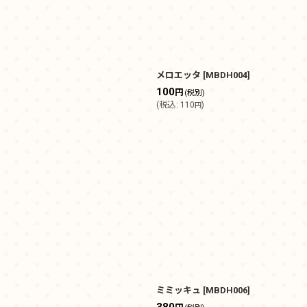
メロエッタ
[
MBDH004
]
100
円
(税別)
(
税込
:
110
)
円
ミミッキュ
[
MBDH006
]