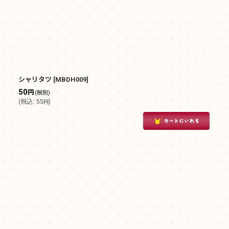
シャリタツ
[
MBDH009
]
50
円
(税別)
(
税込
:
55
)
円