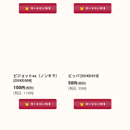
ピジョットex（ノンキラ）
ビッパ
[
SVKD010
]
[
SVKD009
]
50
円
(税別)
100
円
(税別)
(
税込
:
55
)
円
(
税込
:
110
)
円