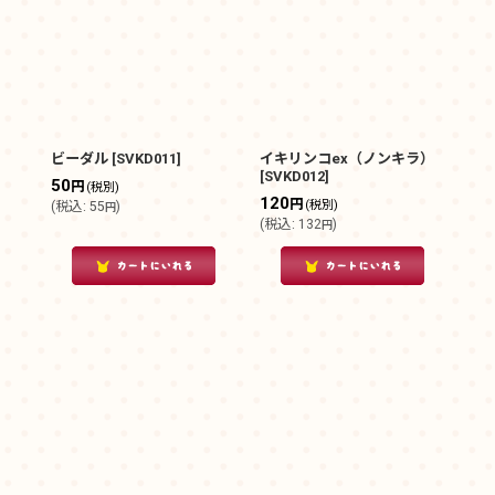
ビーダル
[
SVKD011
]
イキリンコex（ノンキラ）
[
SVKD012
]
50
円
(税別)
120
円
(税別)
(
税込
:
55
)
円
(
税込
:
132
)
円