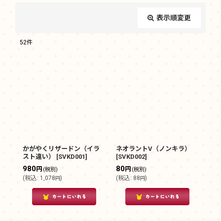
表示順変更
閉じる
52
件
サブカテゴリ
:
表示数
:
在庫あり
並び順
:
かがやくリザードン（イラ
ネオラントV（ノンキラ）
スト違い）
[
SVKD001
]
[
SVKD002
]
980
80
絞り込む
円
円
(税別)
(税別)
(
税込
:
1,078
)
(
税込
:
88
)
円
円