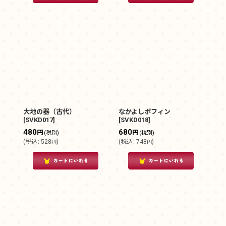
大地の器（古代）
なかよしポフィン
[
SVKD017
]
[
SVKD018
]
480
680
円
円
(税別)
(税別)
(
税込
:
528
)
(
税込
:
748
)
円
円