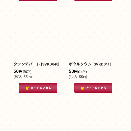
タウンデパート
[
SVKD040
]
ボウルタウン
[
SVKD041
]
50
50
円
円
(税別)
(税別)
(
税込
:
55
)
(
税込
:
55
)
円
円