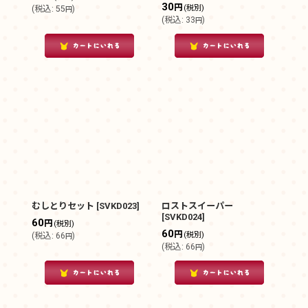
30
円
(税別)
(
税込
:
55
)
円
(
税込
:
33
)
円
むしとりセット
[
SVKD023
]
ロストスイーパー
[
SVKD024
]
60
円
(税別)
60
円
(税別)
(
税込
:
66
)
円
(
税込
:
66
)
円