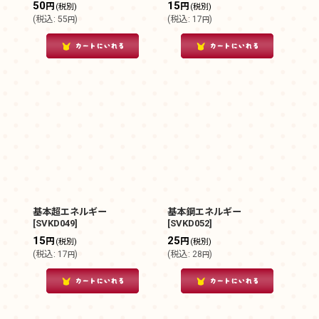
50
15
円
円
(税別)
(税別)
(
税込
:
55
)
(
税込
:
17
)
円
円
基本超エネルギー
基本鋼エネルギー
[
SVKD049
]
[
SVKD052
]
15
25
円
円
(税別)
(税別)
(
税込
:
17
)
(
税込
:
28
)
円
円