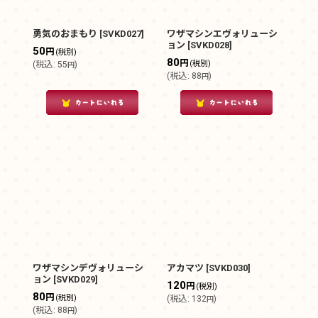
勇気のおまもり
[
SVKD027
]
ワザマシンエヴォリューシ
ョン
[
SVKD028
]
50
円
(税別)
80
円
(税別)
(
税込
:
55
)
円
(
税込
:
88
)
円
ワザマシンデヴォリューシ
アカマツ
[
SVKD030
]
ョン
[
SVKD029
]
120
円
(税別)
80
円
(税別)
(
税込
:
132
)
円
(
税込
:
88
)
円