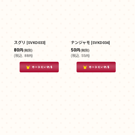
スグリ
[
SVKD033
]
ナンジャモ
[
SVKD034
]
80
50
円
円
(税別)
(税別)
(
税込
:
88
)
(
税込
:
55
)
円
円