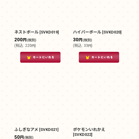
ネストボール
[
SVKD019
]
ハイパーボール
[
SVKD020
]
200
30
円
円
(税別)
(税別)
(
税込
:
220
)
(
税込
:
33
)
円
円
ふしぎなアメ
[
SVKD021
]
ポケモンいれかえ
[
SVKD022
]
50
円
(税別)