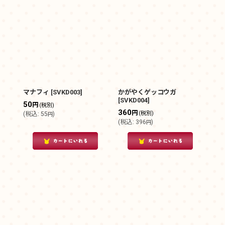
マナフィ
[
SVKD003
]
かがやくゲッコウガ
[
SVKD004
]
50
円
(税別)
360
円
(税別)
(
税込
:
55
)
円
(
税込
:
396
)
円