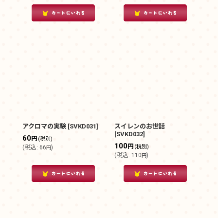
アクロマの実験
[
SVKD031
]
スイレンのお世話
[
SVKD032
]
60
円
(税別)
100
円
(税別)
(
税込
:
66
)
円
(
税込
:
110
)
円