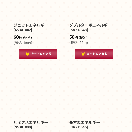
ジェットエネルギー
ダブルターボエネルギー
[
SVKD042
]
[
SVKD043
]
60
50
円
円
(税別)
(税別)
(
税込
:
66
)
(
税込
:
55
)
円
円
ルミナスエネルギー
基本炎エネルギー
[
SVKD044
]
[
SVKD046
]