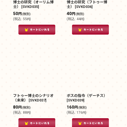
博士の研究（オーリム博
博士の研究（フトゥー博
士）
[
SVKD035
]
士）
[
SVKD036
]
50
40
円
円
(税別)
(税別)
(
税込
:
55
)
(
税込
:
44
)
円
円
フトゥー博士のシナリオ
ボスの指令（ゲーチス）
（未来）
[
SVKD037
]
[
SVKD039
]
80
160
円
円
(税別)
(税別)
(
税込
:
88
)
(
税込
:
176
)
円
円