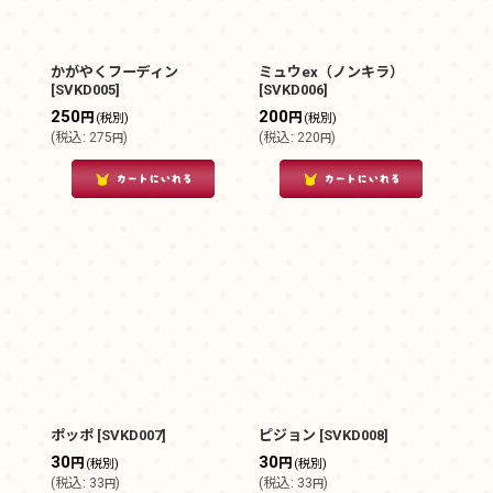
かがやくフーディン
ミュウex（ノンキラ）
[
SVKD005
]
[
SVKD006
]
250
200
円
円
(税別)
(税別)
(
税込
:
275
)
(
税込
:
220
)
円
円
ポッポ
[
SVKD007
]
ピジョン
[
SVKD008
]
30
30
円
円
(税別)
(税別)
(
税込
:
33
)
(
税込
:
33
)
円
円