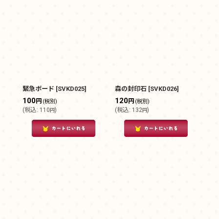
緊急ボード
[
SVKD025
]
森の封印石
[
SVKD026
]
100
120
円
円
(税別)
(税別)
(
税込
:
110
)
(
税込
:
132
)
円
円