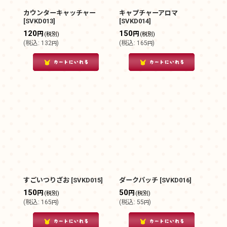
カウンターキャッチャー
キャプチャーアロマ
[
SVKD013
]
[
SVKD014
]
120
150
円
円
(税別)
(税別)
(
税込
:
132
)
(
税込
:
165
)
円
円
すごいつりざお
[
SVKD015
]
ダークパッチ
[
SVKD016
]
150
50
円
円
(税別)
(税別)
(
税込
:
165
)
(
税込
:
55
)
円
円