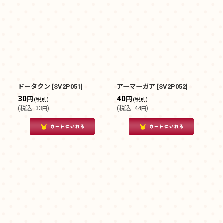
ドータクン
[
SV2P051
]
アーマーガア
[
SV2P052
]
30
40
円
円
(税別)
(税別)
(
税込
:
33
)
(
税込
:
44
)
円
円