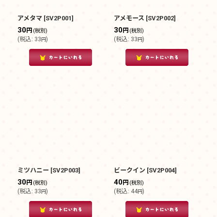
絞り込む
アメタマ
[
SV2P001
]
アメモース
[
SV2P002
]
30
30
円
円
(税別)
(税別)
(
税込
:
33
)
(
税込
:
33
)
円
円
ミツハニー
[
SV2P003
]
ビークイン
[
SV2P004
]
30
40
円
円
(税別)
(税別)
(
税込
:
33
)
(
税込
:
44
)
円
円