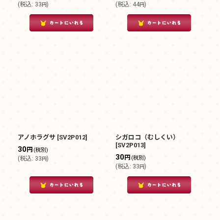
(
税込
:
33
)
(
税込
:
44
)
円
円
アノホラグサ
[
SV2P012
]
シガロコ（むしくい）
[
SV2P013
]
30
円
(税別)
30
円
(税別)
(
税込
:
33
)
円
(
税込
:
33
)
円