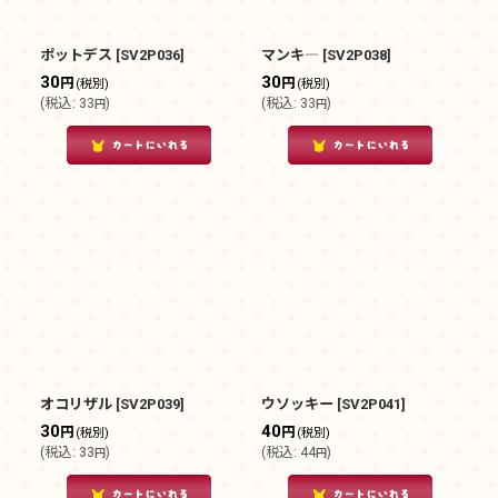
ポットデス
[
SV2P036
]
マンキ―
[
SV2P038
]
30
30
円
円
(税別)
(税別)
(
税込
:
33
)
(
税込
:
33
)
円
円
オコリザル
[
SV2P039
]
ウソッキー
[
SV2P041
]
30
40
円
円
(税別)
(税別)
(
税込
:
33
)
(
税込
:
44
)
円
円