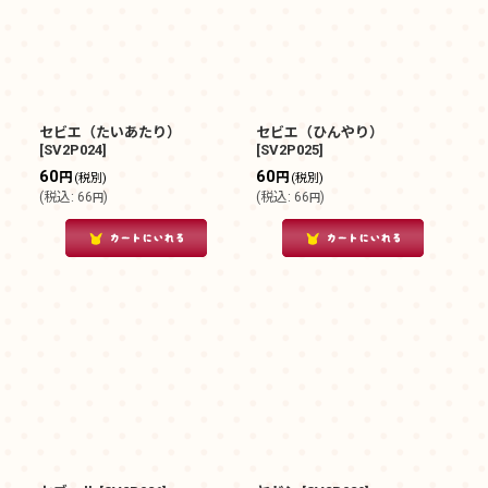
セビエ（たいあたり）
セビエ（ひんやり）
[
SV2P024
]
[
SV2P025
]
60
60
円
円
(税別)
(税別)
(
税込
:
66
)
(
税込
:
66
)
円
円