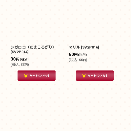
シガロコ（たまころがり）
マリル
[
SV2P016
]
[
SV2P014
]
60
円
(税別)
30
円
(税別)
(
税込
:
66
)
円
(
税込
:
33
)
円