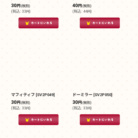
30
40
円
円
(税別)
(税別)
(
税込
:
33
)
(
税込
:
44
)
円
円
マフィティフ
[
SV2P049
]
ドーミラー
[
SV2P050
]
30
30
円
円
(税別)
(税別)
(
税込
:
33
)
(
税込
:
33
)
円
円