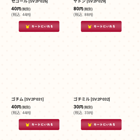
セゴール
[
SV2P026
]
ヤドン
[
SV2P029
]
40
80
円
円
(税別)
(税別)
(
税込
:
44
)
(
税込
:
88
)
円
円
ゴチム
[
SV2P031
]
ゴチミル
[
SV2P032
]
40
30
円
円
(税別)
(税別)
(
税込
:
44
)
(
税込
:
33
)
円
円