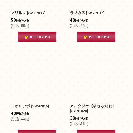
マリルリ
[
SV2P017
]
ラブカス
[
SV2P018
]
50
40
円
円
(税別)
(税別)
(
税込
:
55
)
(
税込
:
44
)
円
円
コオリッポ
[
SV2P019
]
アルクジラ（ゆきなだれ）
[
SV2P020
]
40
円
(税別)
30
円
(税別)
(
税込
:
44
)
円
(
税込
:
33
)
円