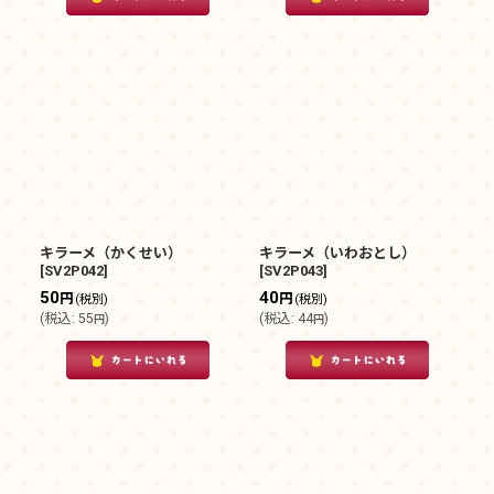
キラーメ（かくせい）
キラーメ（いわおとし）
[
SV2P042
]
[
SV2P043
]
50
40
円
円
(税別)
(税別)
(
税込
:
55
)
(
税込
:
44
)
円
円