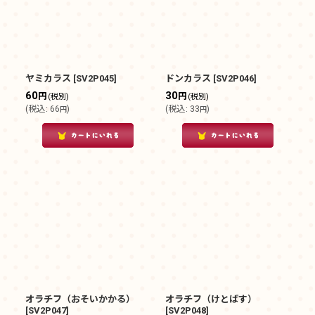
ヤミカラス
[
SV2P045
]
ドンカラス
[
SV2P046
]
60
30
円
円
(税別)
(税別)
(
税込
:
66
)
(
税込
:
33
)
円
円
オラチフ（おそいかかる）
オラチフ（けとばす）
[
SV2P047
]
[
SV2P048
]