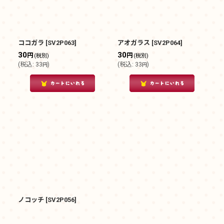
ココガラ
[
SV2P063
]
アオガラス
[
SV2P064
]
30
30
円
円
(税別)
(税別)
(
税込
:
33
)
(
税込
:
33
)
円
円
ノコッチ
[
SV2P056
]