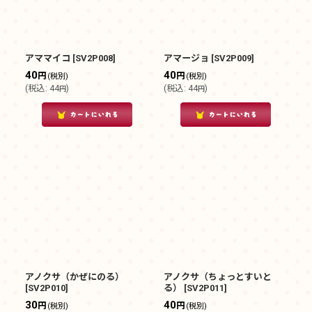
アママイコ
[
SV2P008
]
アマージョ
[
SV2P009
]
40
40
円
円
(税別)
(税別)
(
税込
:
44
)
(
税込
:
44
)
円
円
アノクサ（かぜにのる）
アノクサ（ちょっとすいと
[
SV2P010
]
る）
[
SV2P011
]
30
40
円
円
(税別)
(税別)