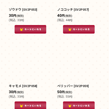
ゾウドウ
[
SV2P053
]
ノココッチ
[
SV2P057
]
30
40
円
円
(税別)
(税別)
(
税込
:
33
)
(
税込
:
44
)
円
円
キャモメ
[
SV2P058
]
ペリッパー
[
SV2P059
]
30
50
円
円
(税別)
(税別)
(
税込
:
33
)
(
税込
:
55
)
円
円