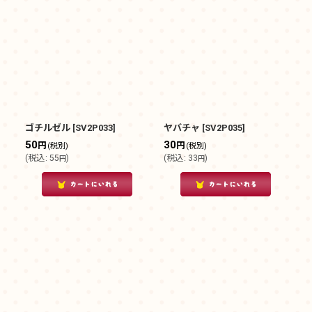
ゴチルゼル
[
SV2P033
]
ヤバチャ
[
SV2P035
]
50
30
円
円
(税別)
(税別)
(
税込
:
55
)
(
税込
:
33
)
円
円