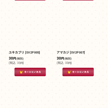
ユキカブリ
[
SV2P005
]
アマカジ
[
SV2P007
]
30
30
円
円
(税別)
(税別)
(
税込
:
33
)
(
税込
:
33
)
円
円