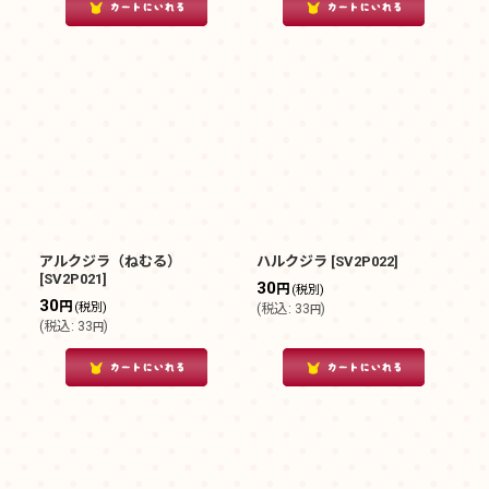
アルクジラ（ねむる）
ハルクジラ
[
SV2P022
]
[
SV2P021
]
30
円
(税別)
30
円
(税別)
(
税込
:
33
)
円
(
税込
:
33
)
円