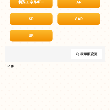
特殊エネルギー
AR
SR
SAR
UR
表示順変更
閉じる
51
件
表示数
:
在庫あり
並び順
: