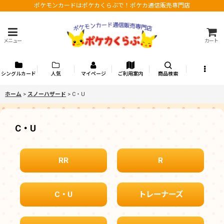
ポケモンカードはポケカくらぶで！ポケカ通信販売専門店
メニュー
カート
シングルカード
人気
マイページ
ご利用案内
商品検索
ホーム
>
スノーハザード
>
C・U
C・U
RR
R
C・U
トレーナーズ