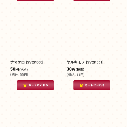
ナマケロ
[
SV2P060
]
ヤルキモノ
[
SV2P061
]
50
30
円
円
(税別)
(税別)
(
税込
:
55
)
(
税込
:
33
)
円
円