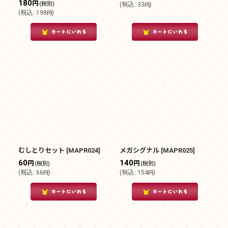
180
円
(税別)
(
税込
:
33
)
円
(
税込
:
198
)
円
むしとりセット
[
MAPR024
]
メガシグナル
[
MAPR025
]
60
140
円
円
(税別)
(税別)
(
税込
:
66
)
(
税込
:
154
)
円
円