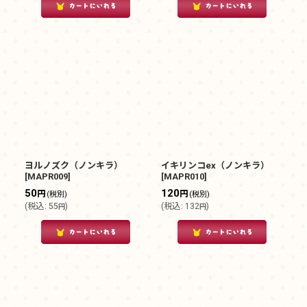
ヨルノズク（ノンキラ）
イキリンコex（ノンキラ）
[
MAPR009
]
[
MAPR010
]
50
120
円
円
(税別)
(税別)
(
税込
:
55
)
(
税込
:
132
)
円
円