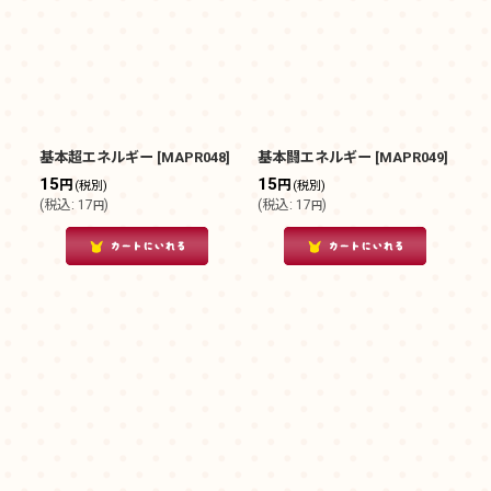
基本超エネルギー
[
MAPR048
]
基本闘エネルギー
[
MAPR049
]
15
15
円
円
(税別)
(税別)
(
税込
:
17
)
(
税込
:
17
)
円
円