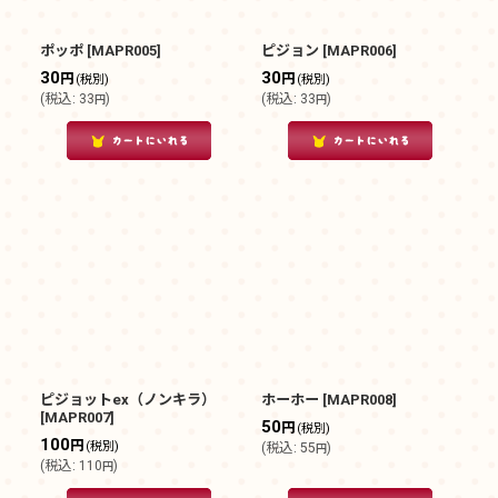
ポッポ
[
MAPR005
]
ピジョン
[
MAPR006
]
30
30
円
円
(税別)
(税別)
(
税込
:
33
)
(
税込
:
33
)
円
円
ピジョットex（ノンキラ）
ホーホー
[
MAPR008
]
[
MAPR007
]
50
円
(税別)
100
円
(税別)
(
税込
:
55
)
円
(
税込
:
110
)
円