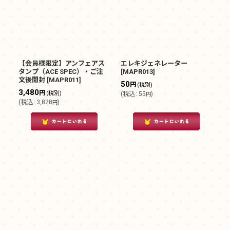
【会員様限定】アンフェアス
エレキジェネレーター
タンプ（ACE SPEC）・ご注
[
MAPR013
]
文後開封
[
MAPR011
]
50
円
(税別)
3,480
円
(税別)
(
税込
:
55
)
円
(
税込
:
3,828
)
円