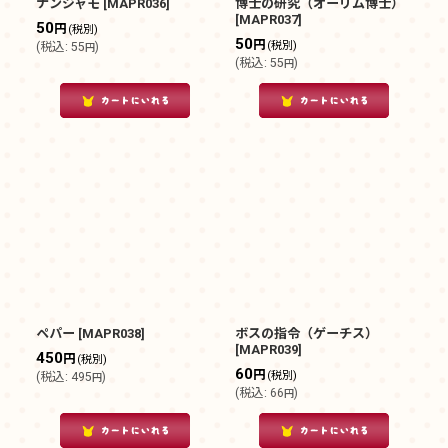
ナンジャモ
[
MAPR036
]
博士の研究（オーリム博士）
[
MAPR037
]
50
円
(税別)
50
円
(税別)
(
税込
:
55
)
円
(
税込
:
55
)
円
ペパー
[
MAPR038
]
ボスの指令（ゲーチス）
[
MAPR039
]
450
円
(税別)
60
円
(税別)
(
税込
:
495
)
円
(
税込
:
66
)
円