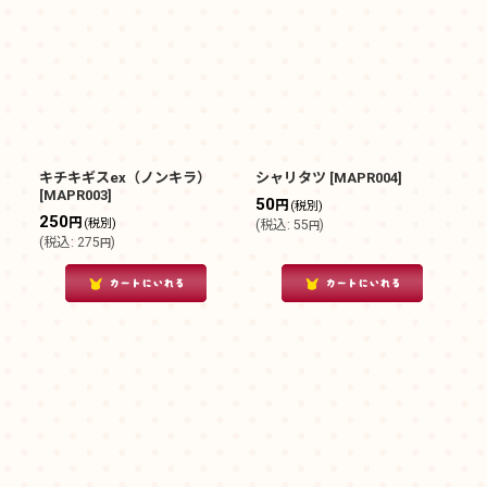
キチキギスex（ノンキラ）
シャリタツ
[
MAPR004
]
[
MAPR003
]
50
円
(税別)
250
円
(税別)
(
税込
:
55
)
円
(
税込
:
275
)
円