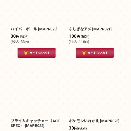
ハイパーボール
[
MAPR020
]
ふしぎなアメ
[
MAPR021
]
30
100
円
円
(税別)
(税別)
(
税込
:
33
)
(
税込
:
110
)
円
円
プライムキャッチャー（ACE
ポケモンいれかえ
[
MAPR023
]
SPEC）
[
MAPR022
]
30
円
(税別)