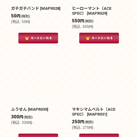
ガチガチバンド
[
MAPR028
]
ヒーローマント（ACE
SPEC）
[
MAPR029
]
50
円
(税別)
550
円
(税別)
(
税込
:
55
)
円
(
税込
:
605
)
円
ふうせん
[
MAPR030
]
マキシマムベルト（ACE
SPEC）
[
MAPR031
]
300
円
(税別)
250
円
(税別)
(
税込
:
330
)
円
(
税込
:
275
)
円