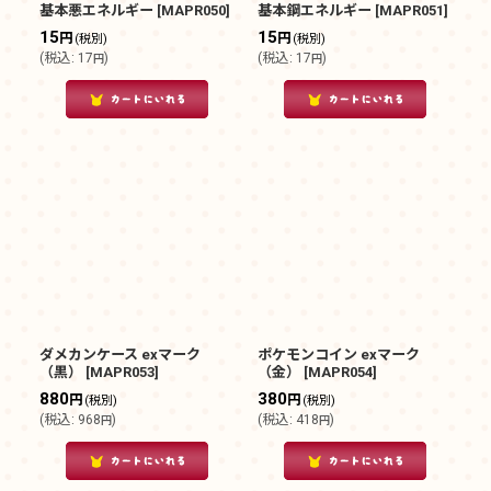
基本悪エネルギー
[
MAPR050
]
基本鋼エネルギー
[
MAPR051
]
15
15
円
円
(税別)
(税別)
(
税込
:
17
)
(
税込
:
17
)
円
円
ダメカンケース exマーク
ポケモンコイン exマーク
（黒）
[
MAPR053
]
（金）
[
MAPR054
]
880
380
円
円
(税別)
(税別)
(
税込
:
968
)
(
税込
:
418
)
円
円