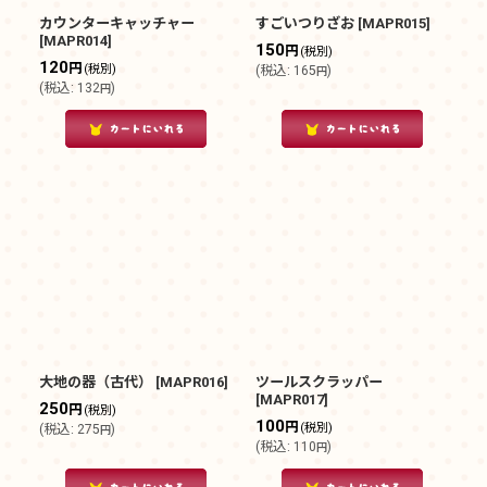
カウンターキャッチャー
すごいつりざお
[
MAPR015
]
[
MAPR014
]
150
円
(税別)
120
円
(税別)
(
税込
:
165
)
円
(
税込
:
132
)
円
大地の器（古代）
[
MAPR016
]
ツールスクラッパー
[
MAPR017
]
250
円
(税別)
100
円
(税別)
(
税込
:
275
)
円
(
税込
:
110
)
円