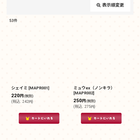
表示順変更
閉じる
53
件
サブカテゴリ
:
表示数
:
在庫あり
並び順
:
シェイミ
[
MAPR001
]
ミュウex（ノンキラ）
[
MAPR002
]
220
円
(税別)
250
絞り込む
円
(税別)
(
税込
:
242
)
円
(
税込
:
275
)
円