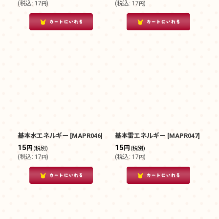
(
税込
:
17
)
(
税込
:
17
)
円
円
基本水エネルギー
[
MAPR046
]
基本雷エネルギー
[
MAPR047
]
15
15
円
円
(税別)
(税別)
(
税込
:
17
)
(
税込
:
17
)
円
円