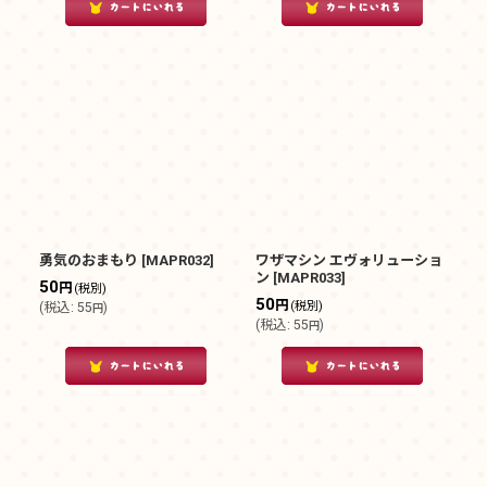
勇気のおまもり
[
MAPR032
]
ワザマシン エヴォリューショ
ン
[
MAPR033
]
50
円
(税別)
50
円
(税別)
(
税込
:
55
)
円
(
税込
:
55
)
円