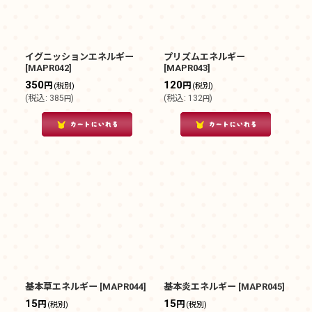
イグニッションエネルギー
プリズムエネルギー
[
MAPR042
]
[
MAPR043
]
350
120
円
円
(税別)
(税別)
(
税込
:
385
)
(
税込
:
132
)
円
円
基本草エネルギー
[
MAPR044
]
基本炎エネルギー
[
MAPR045
]
15
15
円
円
(税別)
(税別)