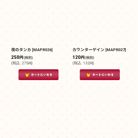
夜のタンカ
[
MAPR026
]
カウンターゲイン
[
MAPR027
]
250
120
円
円
(税別)
(税別)
(
税込
:
275
)
(
税込
:
132
)
円
円