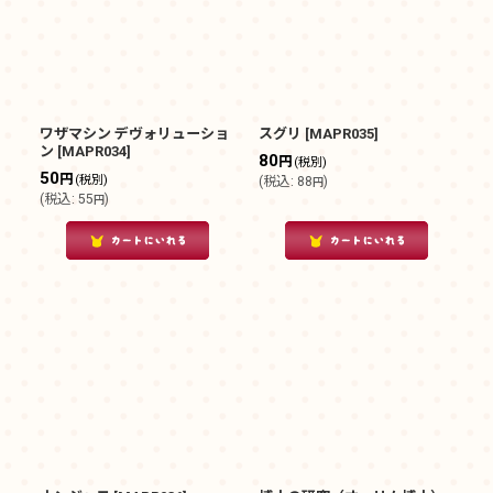
ワザマシン デヴォリューショ
スグリ
[
MAPR035
]
ン
[
MAPR034
]
80
円
(税別)
50
円
(税別)
(
税込
:
88
)
円
(
税込
:
55
)
円