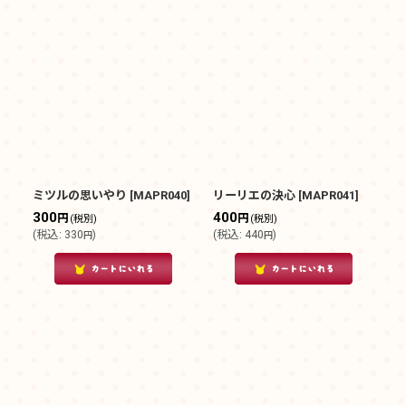
ミツルの思いやり
[
MAPR040
]
リーリエの決心
[
MAPR041
]
300
400
円
円
(税別)
(税別)
(
税込
:
330
)
(
税込
:
440
)
円
円