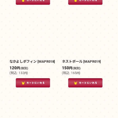
なかよしポフィン
[
MAPR018
]
ネストボール
[
MAPR019
]
120
150
円
円
(税別)
(税別)
(
税込
:
132
)
(
税込
:
165
)
円
円