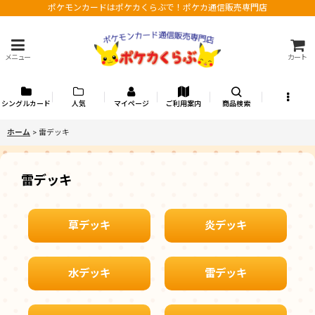
ポケモンカードはポケカくらぶで！ポケカ通信販売専門店
メニュー
カート
シングルカード
人気
マイページ
ご利用案内
商品検索
ホーム
>
雷デッキ
雷デッキ
草デッキ
炎デッキ
水デッキ
雷デッキ