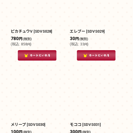
並び順
:
絞り込む
ピカチュウV
[
SDVS028
]
エレブー
[
SDVS029
]
780
30
円
円
(税別)
(税別)
(
税込
:
858
)
(
税込
:
33
)
円
円
メリープ
[
SDVS030
]
モココ
[
SDVS031
]
100
300
円
円
(税別)
(税別)