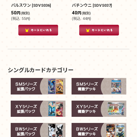
パルスワン
[
SDVS036
]
バチンウニ
[
SDVS037
]
50
40
円
円
(税別)
(税別)
(
税込
:
55
)
(
税込
:
44
)
円
円
シングルカードカテゴリー