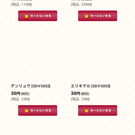
(
税込
:
110
)
(
税込
:
330
)
円
円
デンリュウ
[
SDVS032
]
エリキテル
[
SDVS033
]
30
30
円
円
(税別)
(税別)
(
税込
:
33
)
(
税込
:
33
)
円
円