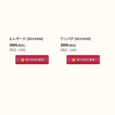
エレザード
[
SDVS034
]
ワンパチ
[
SDVS035
]
30
30
円
円
(税別)
(税別)
(
税込
:
33
)
(
税込
:
33
)
円
円