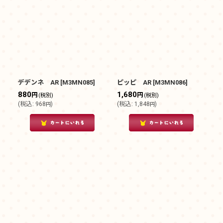
デデンネ AR
[
M3MN085
]
ピッピ AR
[
M3MN086
]
880
1,680
円
円
(税別)
(税別)
(
税込
:
968
)
(
税込
:
1,848
)
円
円