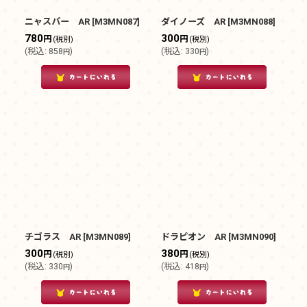
ニャスパー AR
[
M3MN087
]
ダイノーズ AR
[
M3MN088
]
780
300
円
円
(税別)
(税別)
(
税込
:
858
)
(
税込
:
330
)
円
円
チゴラス AR
[
M3MN089
]
ドラピオン AR
[
M3MN090
]
300
380
円
円
(税別)
(税別)
(
税込
:
330
)
(
税込
:
418
)
円
円