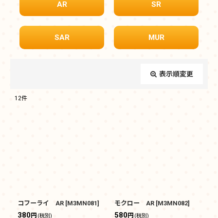
AR
SR
SAR
MUR
表示順変更
閉じる
12
件
表示数
:
在庫あり
並び順
:
絞り込む
コフーライ AR
[
M3MN081
]
モクロー AR
[
M3MN082
]
380
580
円
円
(税別)
(税別)