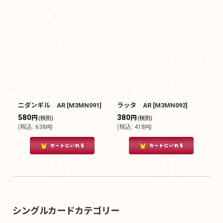
ニダンギル AR
[
M3MN091
]
ラッタ AR
[
M3MN092
]
580
380
円
円
(税別)
(税別)
(
税込
:
638
)
(
税込
:
418
)
円
円
シングルカードカテゴリー