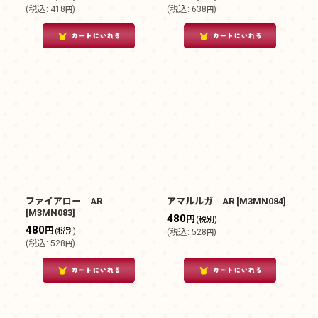
(
税込
:
418
)
(
税込
:
638
)
円
円
ファイアロー AR
アマルルガ AR
[
M3MN084
]
[
M3MN083
]
480
円
(税別)
480
円
(税別)
(
税込
:
528
)
円
(
税込
:
528
)
円