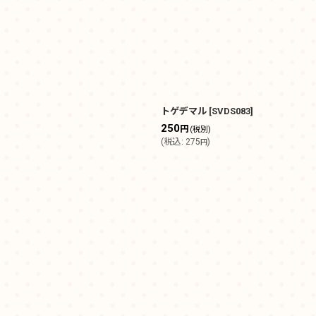
トゲデマル
[
SVDS083
]
250
円
(税別)
(
税込
:
275
)
円