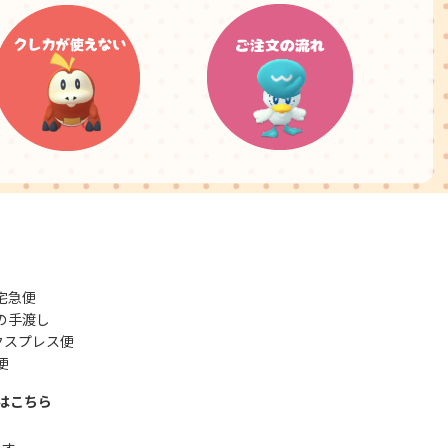
宅急便
の手渡し
クスプレス便
便
はこちら