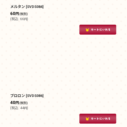
メルタン
[
SVDS084
]
60
円
(税別)
(
税込
:
66
)
円
ブロロン
[
SVDS086
]
40
円
(税別)
(
税込
:
44
)
円