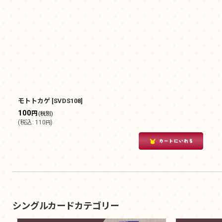
モトトカゲ
[
SVDS108
]
100
円
(税別)
(
税込
:
110
)
円
シングルカードカテゴリー