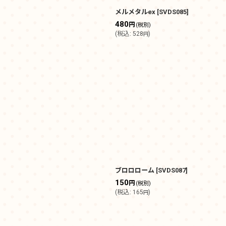
メルメタルex
[
SVDS085
]
480
円
(税別)
(
税込
:
528
)
円
ブロロローム
[
SVDS087
]
150
円
(税別)
(
税込
:
165
)
円