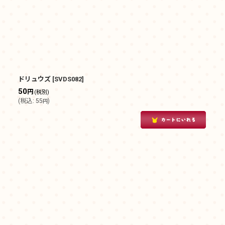
ドリュウズ
[
SVDS082
]
50
円
(税別)
(
税込
:
55
)
円