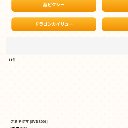
超ピクシー
ドラゴンカイリュー
11
件
表示数
:
在庫あり
並び順
:
クヌギダマ
[
SVDS001
]