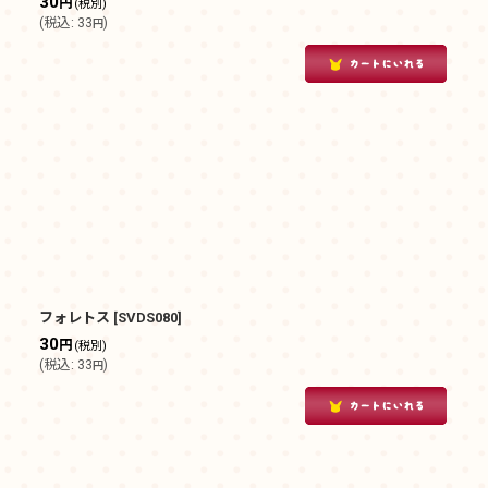
30
円
(税別)
(
税込
:
33
)
円
フォレトス
[
SVDS080
]
30
円
(税別)
(
税込
:
33
)
円