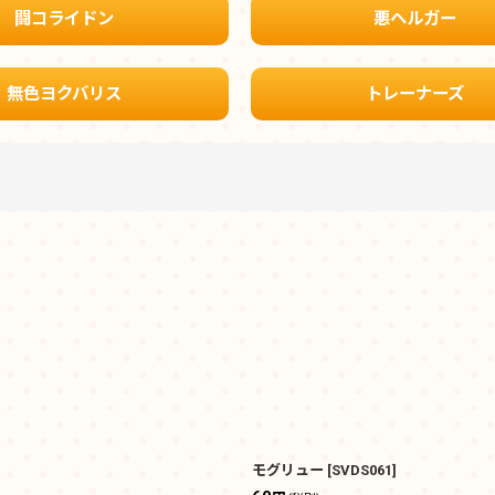
闘コライドン
悪ヘルガー
無色ヨクバリス
トレーナーズ
絞り込む
モグリュー
[
SVDS061
]