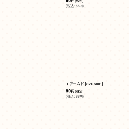
60
円
(税別)
(
税込
:
66
)
円
エアームド
[
SVDS081
]
80
円
(税別)
(
税込
:
88
)
円