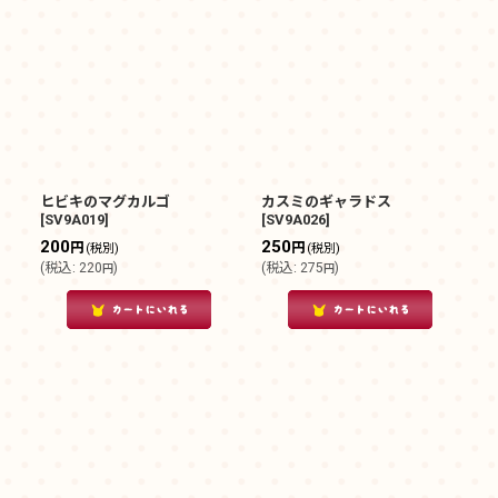
ヒビキのマグカルゴ
カスミのギャラドス
[
SV9A019
]
[
SV9A026
]
200
250
円
円
(税別)
(税別)
(
税込
:
220
)
(
税込
:
275
)
円
円