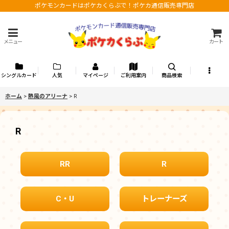
ポケモンカードはポケカくらぶで！ポケカ通信販売専門店
メニュー
カート
シングルカード
人気
マイページ
ご利用案内
商品検索
ホーム
>
熱風のアリーナ
>
R
R
RR
R
C・U
トレーナーズ