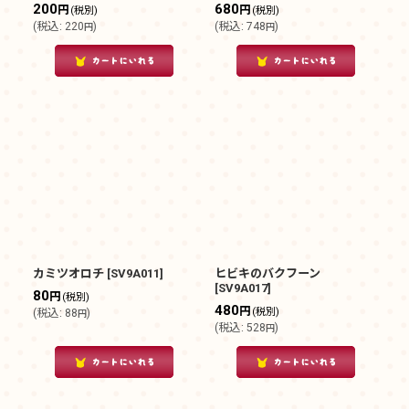
200
680
円
円
(税別)
(税別)
(
税込
:
220
)
(
税込
:
748
)
円
円
カミツオロチ
[
SV9A011
]
ヒビキのバクフーン
[
SV9A017
]
80
円
(税別)
480
円
(税別)
(
税込
:
88
)
円
(
税込
:
528
)
円