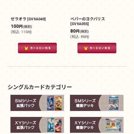
ゼラオラ
[
SV9A040
]
ペパーのヨクバリス
[
SV9A055
]
100
円
(税別)
80
円
(税別)
(
税込
:
110
)
円
(
税込
:
88
)
円
シングルカードカテゴリー