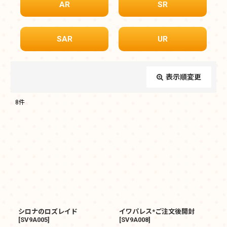
AR
SR
SAR
UR
表示順変更
閉じる
8
件
表示数
:
在庫あり
並び順
:
絞り込む
シロナのロズレイド
イワパレス*ご注文後開封
[
SV9A005
]
[
SV9A008
]