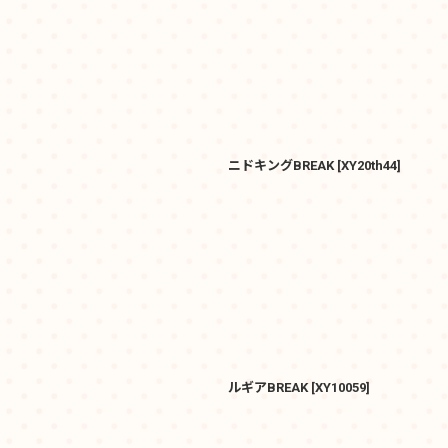
ニドキングBREAK
[
XY20th44
]
ルギアBREAK
[
XY10059
]