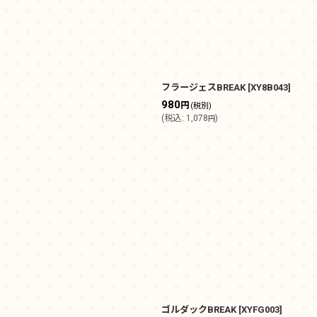
フラージェスBREAK
[
XY8B043
]
980
円
(税別)
(
税込
:
1,078
)
円
ゴルダックBREAK
[
XYFG003
]