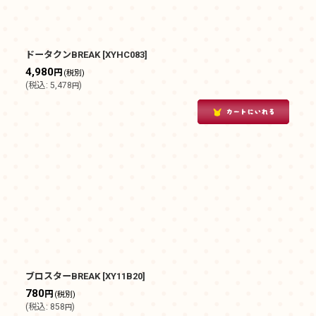
ドータクンBREAK
[
XYHC083
]
4,980
円
(税別)
(
税込
:
5,478
)
円
ブロスターBREAK
[
XY11B20
]
780
円
(税別)
(
税込
:
858
)
円