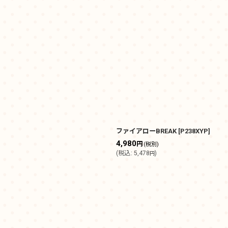
ファイアローBREAK
[
P238XYP
]
4,980
円
(税別)
(
税込
:
5,478
)
円