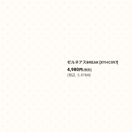
絞り込む
ゼルネアスBREAK
[
XYHC097
]
4,980
円
(税別)
(
税込
:
5,478
)
円