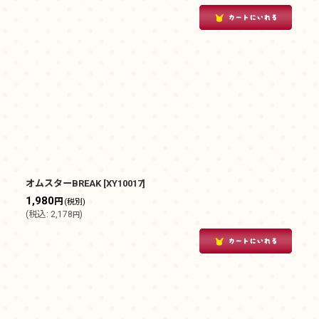
オムスターBREAK
[
XY10017
]
1,980
円
(税別)
(
税込
:
2,178
)
円