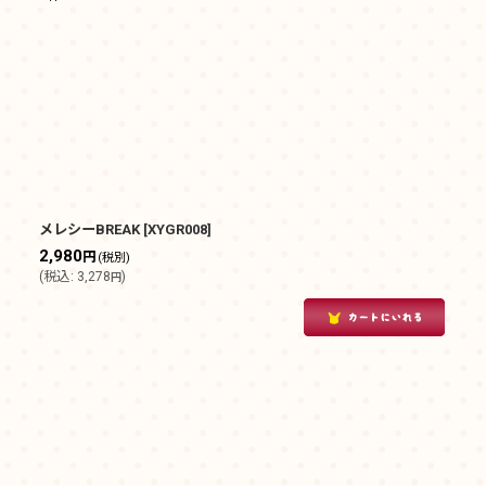
表示数
:
在庫あり
並び順
:
メレシーBREAK
[
XYGR008
]
2,980
円
(税別)
(
税込
:
3,278
)
円