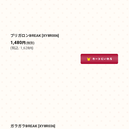
ブリガロンBREAK
[
XY8R006
]
1,480
円
(税別)
(
税込
:
1,628
)
円
ガラガラBREAK
[
XY8R036
]