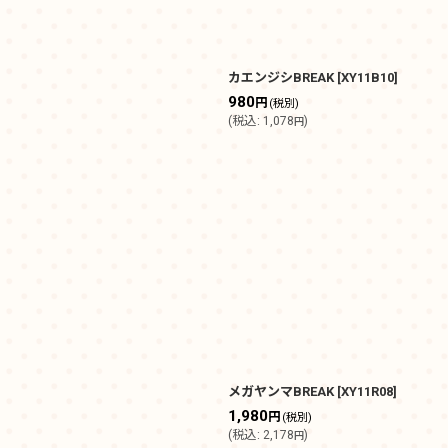
カエンジシBREAK
[
XY11B10
]
980
円
(税別)
(
税込
:
1,078
)
円
メガヤンマBREAK
[
XY11R08
]
1,980
円
(税別)
(
税込
:
2,178
)
円