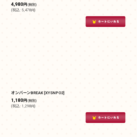
4,980
円
(税別)
(
税込
:
5,478
)
円
オンバーンBREAK
[
XYSNPO2
]
1,180
円
(税別)
(
税込
:
1,298
)
円