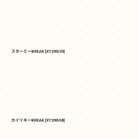
スターミーBREAK
[
XY20th30
]
カイリキーBREAK
[
XY20th58
]