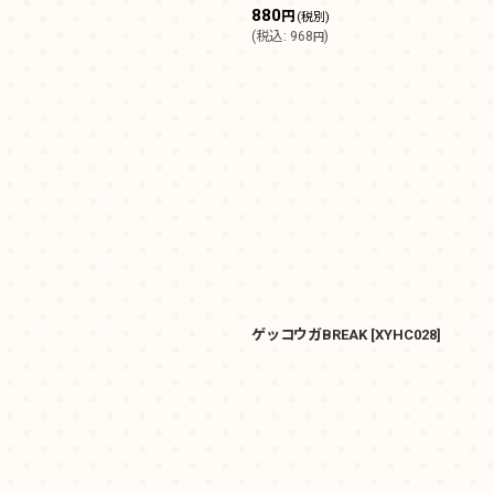
880
円
(税別)
(
税込
:
968
)
円
ゲッコウガBREAK
[
XYHC028
]