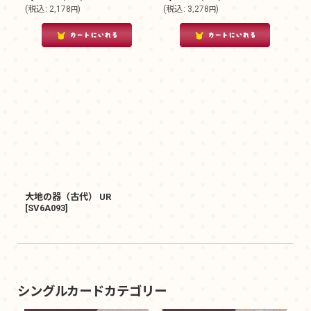
(
税込
:
2,178
)
(
税込
:
3,278
)
円
円
大地の器（古代） UR
[
SV6A093
]
シングルカードカテゴリー