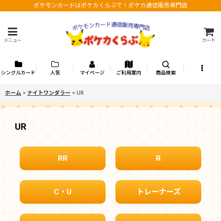
ポケモンカードはポケカくらぶで！ポケカ通信販売専門店
メニュー
カート
シングルカード
人気
マイページ
ご利用案内
商品検索
ホーム
>
ナイトワンダラー
>
UR
UR
RR
R
C・U
トレーナーズ