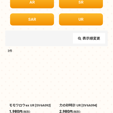
AR
SR
SAR
UR
表示順変更
閉じる
3
件
表示数
:
在庫あり
並び順
:
絞り込む
モモワロウex UR
[
SV6A092
]
力の砂時計 UR
[
SV6A094
]
1,980
2,980
円
円
(税別)
(税別)