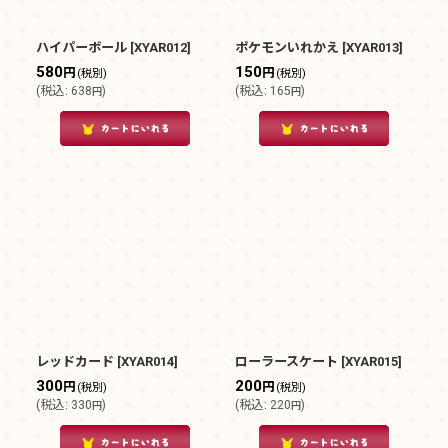
ハイパーボール
[
XYAR012
]
ポケモンいれかえ
[
XYAR013
]
580
150
円
円
(税別)
(税別)
(
税込
:
638
)
(
税込
:
165
)
円
円
レッドカード
[
XYAR014
]
ローラースケート
[
XYAR015
]
300
200
円
円
(税別)
(税別)
(
税込
:
330
)
(
税込
:
220
)
円
円