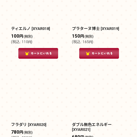
ティエルノ
[
XYAR018
]
プラターヌ博士
[
XYAR019
]
100
150
円
円
(税別)
(税別)
(
税込
:
110
)
(
税込
:
165
)
円
円
フラダリ
[
XYAR020
]
ダブル無色エネルギー
[
XYAR021
]
780
円
(税別)