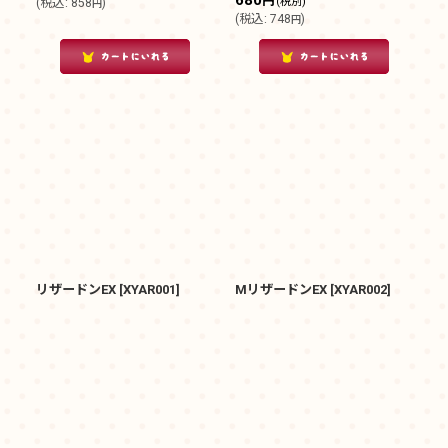
680
円
(税別)
(
税込
:
858
)
円
(
税込
:
748
)
円
リザードンEX
[
XYAR001
]
MリザードンEX
[
XYAR002
]