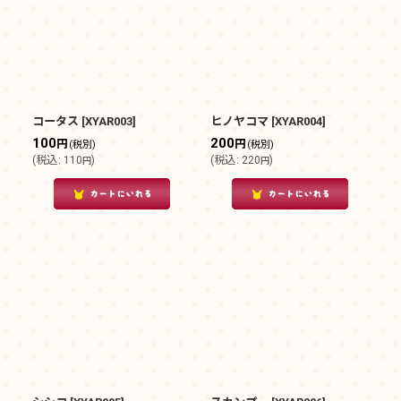
在庫あり
並び順
:
絞り込む
コータス
[
XYAR003
]
ヒノヤコマ
[
XYAR004
]
100
200
円
円
(税別)
(税別)
(
税込
:
110
)
(
税込
:
220
)
円
円