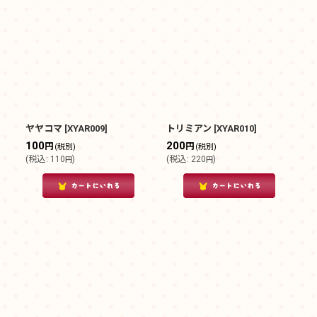
ヤヤコマ
[
XYAR009
]
トリミアン
[
XYAR010
]
100
200
円
円
(税別)
(税別)
(
税込
:
110
)
(
税込
:
220
)
円
円