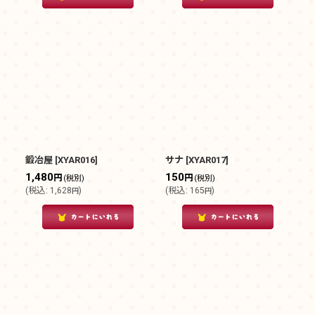
鍛冶屋
[
XYAR016
]
サナ
[
XYAR017
]
1,480
150
円
円
(税別)
(税別)
(
税込
:
1,628
)
(
税込
:
165
)
円
円