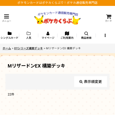
ポケモンカードはポケカくらぶで！ポケカ通信販売専門店
メニュー
カート
シングルカード
人気
マイページ
ご利用案内
商品検索
ホーム
>
XYシリーズ構築デッキ
>
MリザードンEX 構築デッキ
MリザードンEX 構築デッキ
表示順変更
閉じる
22
件
表示数
: