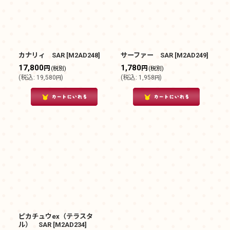
カナリィ SAR
[
M2AD248
]
サーファー SAR
[
M2AD249
]
17,800
1,780
円
円
(税別)
(税別)
(
税込
:
19,580
)
(
税込
:
1,958
)
円
円
ピカチュウex（テラスタ
ル） SAR
[
M2AD234
]