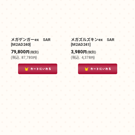
メガゲンガーex SAR
メガズルズキンex SAR
[
M2AD240
]
[
M2AD241
]
79,800
3,980
円
円
(税別)
(税別)
(
税込
:
87,780
)
(
税込
:
4,378
)
円
円