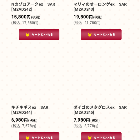
Nのゾロアークex SAR
マリィのオーロンゲex SAR
[
M2AD242
]
[
M2AD243
]
15,800
19,800
円
円
(税別)
(税別)
(
税込
:
17,380
)
(
税込
:
21,780
)
円
円
キチキギスex SAR
ダイゴのメタグロスex SAR
[
M2AD244
]
[
M2AD245
]
6,980
7,980
円
円
(税別)
(税別)
(
税込
:
7,678
)
(
税込
:
8,778
)
円
円