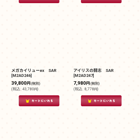
メガカイリューex SAR
アイリスの闘志 SAR
[
M2AD246
]
[
M2AD247
]
39,800
7,980
円
円
(税別)
(税別)
(
税込
:
43,780
)
(
税込
:
8,778
)
円
円