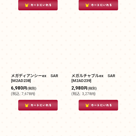
メガディアンシーex SAR
メガルチャブルex SAR
[
M2AD238
]
[
M2AD239
]
6,980
2,980
円
円
(税別)
(税別)
(
税込
:
7,678
)
(
税込
:
3,278
)
円
円