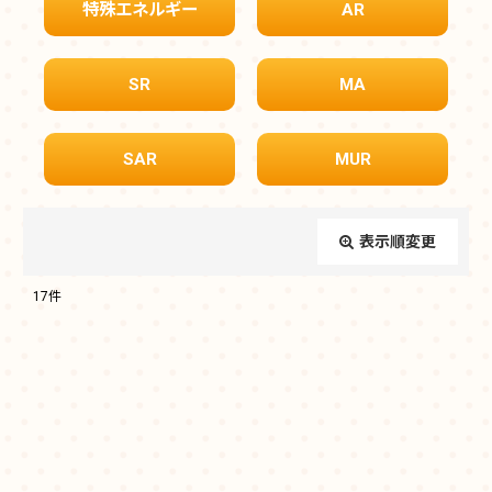
特殊エネルギー
AR
SR
MA
SAR
MUR
表示順変更
閉じる
17
件
表示数
:
在庫あり
並び順
: