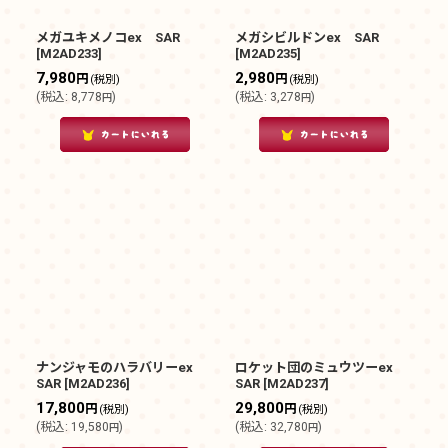
絞り込む
メガユキメノコex SAR
メガシビルドンex SAR
[
M2AD233
]
[
M2AD235
]
7,980
2,980
円
円
(税別)
(税別)
(
税込
:
8,778
)
(
税込
:
3,278
)
円
円
ナンジャモのハラバリーex
ロケット団のミュウツーex
SAR
[
M2AD236
]
SAR
[
M2AD237
]
17,800
29,800
円
円
(税別)
(税別)
(
税込
:
19,580
)
(
税込
:
32,780
)
円
円