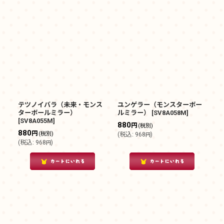
テツノイバラ（未来・モンス
ユンゲラー（モンスターボー
ターボールミラー）
ルミラー）
[
SV8A058M
]
[
SV8A055M
]
880
円
(税別)
880
円
(税別)
(
税込
:
968
)
円
(
税込
:
968
)
円