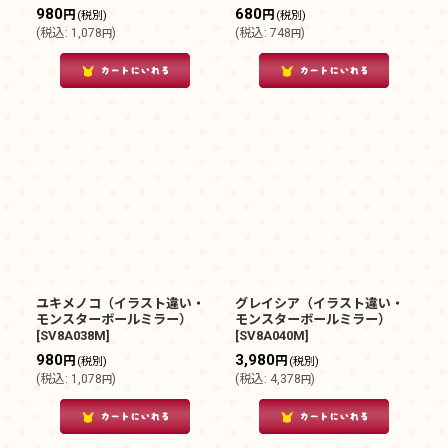
980
680
円
円
(税別)
(税別)
(
税込
:
1,078
)
(
税込
:
748
)
円
円
ユキメノコ（イラスト違い・
グレイシア（イラスト違い・
モンスターボールミラー）
モンスターボールミラー）
[
SV8A038M
]
[
SV8A040M
]
980
3,980
円
円
(税別)
(税別)
(
税込
:
1,078
)
(
税込
:
4,378
)
円
円