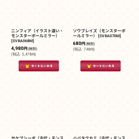
ニンフィア（イラスト違い・
ソウブレイズ（モンスターボ
モンスターボールミラー）
ールミラー）
[
SV8A070M
]
[
SV8A068M
]
680
円
(税別)
4,980
円
(税別)
(
税込
:
748
)
円
(
税込
:
5,478
)
円
サケブシッポ（古代・モンス
ハバタクカミ（古代・モンス