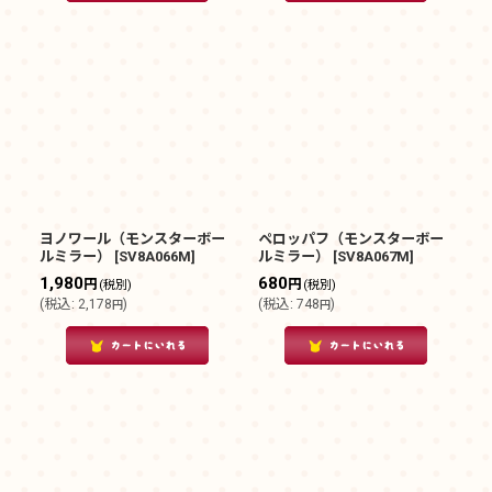
ヨノワール（モンスターボー
ペロッパフ（モンスターボー
ルミラー）
[
SV8A066M
]
ルミラー）
[
SV8A067M
]
1,980
680
円
円
(税別)
(税別)
(
税込
:
2,178
)
(
税込
:
748
)
円
円