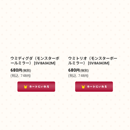
ウミディグダ（モンスターボ
ウミトリオ（モンスターボー
ールミラー）
[
SV8A042M
]
ルミラー）
[
SV8A043M
]
680
680
円
円
(税別)
(税別)
(
税込
:
748
)
(
税込
:
748
)
円
円