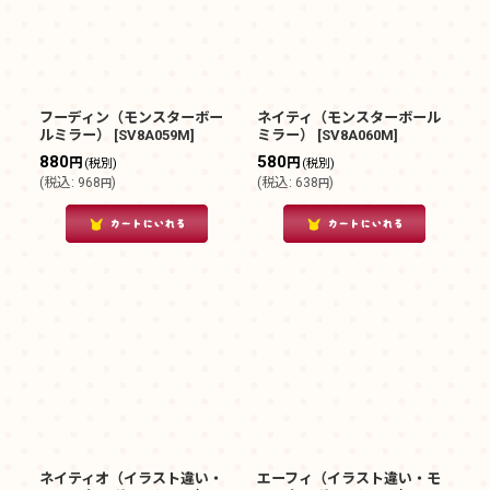
フーディン（モンスターボー
ネイティ（モンスターボール
ルミラー）
[
SV8A059M
]
ミラー）
[
SV8A060M
]
880
580
円
円
(税別)
(税別)
(
税込
:
968
)
(
税込
:
638
)
円
円
ネイティオ（イラスト違い・
エーフィ（イラスト違い・モ