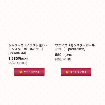
シャワーズ（イラスト違い・
ワニノコ（モンスターボール
モンスターボールミラー）
ミラー）
[
SV8A032M
]
[
SV8A030M
]
580
円
(税別)
3,980
円
(税別)
(
税込
:
638
)
円
(
税込
:
4,378
)
円