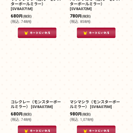
ターボールミラー）
ターボールミラー）
[
SV8A071M
]
[
SV8A072M
]
680
780
円
円
(税別)
(税別)
(
税込
:
748
)
(
税込
:
858
)
円
円
コレクレー（モンスターボー
マシマシラ（モンスターボー
ルミラー）
[
SV8A073M
]
ルミラー）
[
SV8A075M
]
680
980
円
円
(税別)
(税別)
(
税込
:
748
)
(
税込
:
1,078
)
円
円