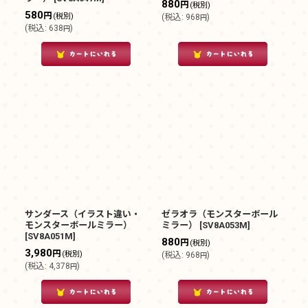
880
円
(税別)
580
円
(税別)
(
税込
:
968
)
円
(
税込
:
638
)
円
サンダース（イラスト違い・
ゼラオラ（モンスターボール
モンスターボールミラー）
ミラー）
[
SV8A053M
]
[
SV8A051M
]
880
円
(税別)
3,980
円
(税別)
(
税込
:
968
)
円
(
税込
:
4,378
)
円