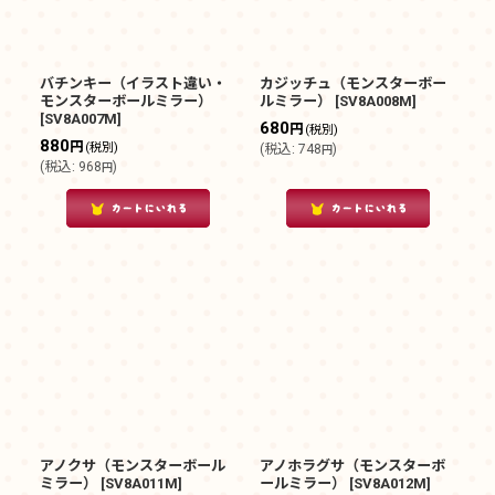
バチンキー（イラスト違い・
カジッチュ（モンスターボー
モンスターボールミラー）
ルミラー）
[
SV8A008M
]
[
SV8A007M
]
680
円
(税別)
880
円
(税別)
(
税込
:
748
)
円
(
税込
:
968
)
円
アノクサ（モンスターボール
アノホラグサ（モンスターボ
ミラー）
[
SV8A011M
]
ールミラー）
[
SV8A012M
]