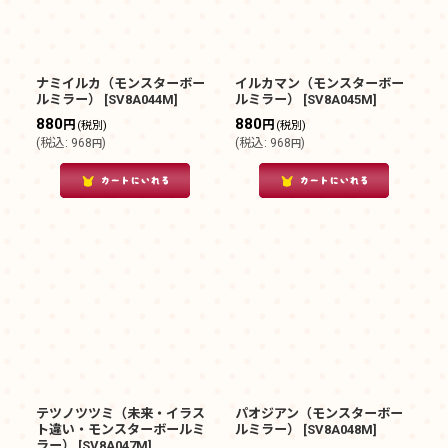
ナミイルカ（モンスターボー
イルカマン（モンスターボー
ルミラー）
[
SV8A044M
]
ルミラー）
[
SV8A045M
]
880
880
円
円
(税別)
(税別)
(
税込
:
968
)
(
税込
:
968
)
円
円
テツノツツミ（未来・イラス
パオジアン（モンスターボー
ト違い・モンスターボールミ
ルミラー）
[
SV8A048M
]
ラー）
[
SV8A047M
]