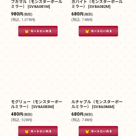
フカマル（モンスターボール
ガバイト（モンスターボール
ミラー）
[
SV8A081M
]
ミラー）
[
SV8A082M
]
980
680
円
円
(税別)
(税別)
(
税込
:
1,078
)
(
税込
:
748
)
円
円
モグリュー（モンスターボー
ルチャブル（モンスターボー
ルミラー）
[
SV8A083M
]
ルミラー）
[
SV8A084M
]
480
680
円
円
(税別)
(税別)
(
税込
:
528
)
(
税込
:
748
)
円
円