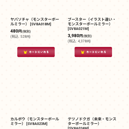
ヤバソチャ（モンスターボー
ブースター（イラスト違い・
ルミラー）
[
SV8A018M
]
モンスターボールミラー）
[
SV8A021M
]
480
円
(税別)
3,980
円
(税別)
(
税込
:
528
)
円
(
税込
:
4,378
)
円
カルボウ（モンスターボール
テツノドクガ（未来・モンス
ミラー）
[
SV8A023M
]
ターボールミラー）
[
SV8A024M
]