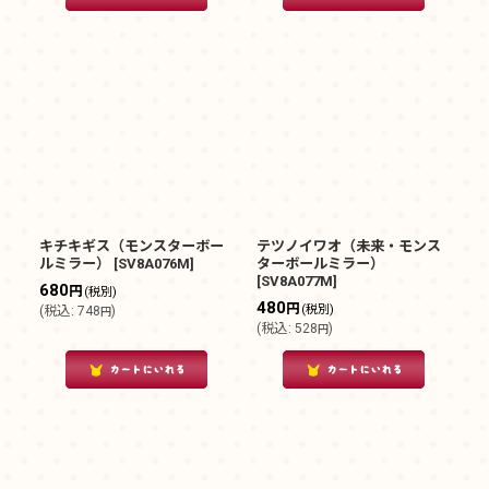
キチキギス（モンスターボー
テツノイワオ（未来・モンス
ルミラー）
[
SV8A076M
]
ターボールミラー）
[
SV8A077M
]
680
円
(税別)
480
円
(税別)
(
税込
:
748
)
円
(
税込
:
528
)
円