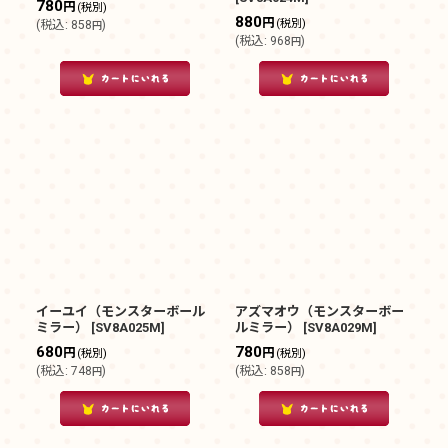
780
円
(税別)
880
円
(税別)
(
税込
:
858
)
円
(
税込
:
968
)
円
イーユイ（モンスターボール
アズマオウ（モンスターボー
ミラー）
[
SV8A025M
]
ルミラー）
[
SV8A029M
]
680
780
円
円
(税別)
(税別)
(
税込
:
748
)
(
税込
:
858
)
円
円