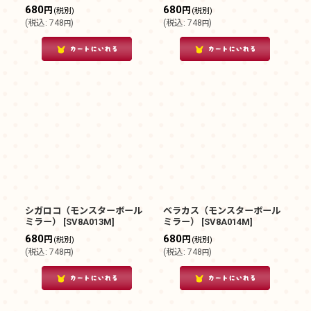
680
680
円
円
(税別)
(税別)
(
税込
:
748
)
(
税込
:
748
)
円
円
シガロコ（モンスターボール
ベラカス（モンスターボール
ミラー）
[
SV8A013M
]
ミラー）
[
SV8A014M
]
680
680
円
円
(税別)
(税別)
(
税込
:
748
)
(
税込
:
748
)
円
円