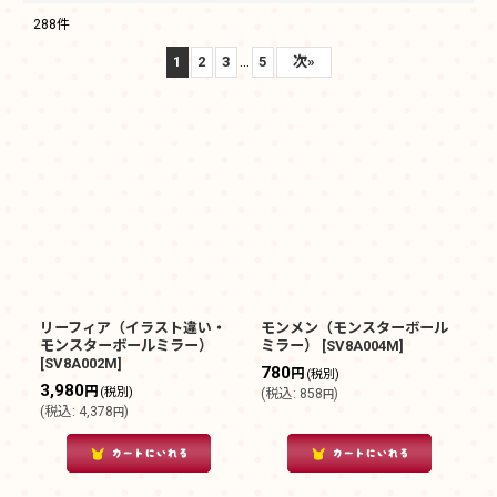
288
件
サブカテゴリ
:
...
1
2
3
5
次
»
表示数
:
在庫あり
並び順
:
絞り込む
リーフィア（イラスト違い・
モンメン（モンスターボール
モンスターボールミラー）
ミラー）
[
SV8A004M
]
[
SV8A002M
]
780
円
(税別)
3,980
円
(税別)
(
税込
:
858
)
円
(
税込
:
4,378
)
円