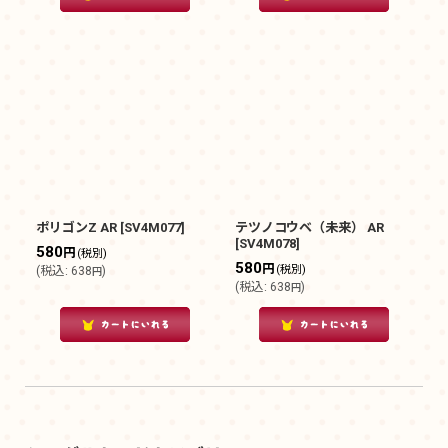
ポリゴンZ AR
[
SV4M077
]
テツノコウベ（未来） AR
[
SV4M078
]
580
円
(税別)
580
円
(税別)
(
税込
:
638
)
円
(
税込
:
638
)
円