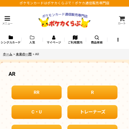
ポケモンカードはポケカくらぶで！ポケカ通信販売専門店
メニュー
カート
シングルカード
人気
マイページ
ご利用案内
商品検索
ホーム
>
未来の一閃
>
AR
AR
RR
R
C・U
トレーナーズ