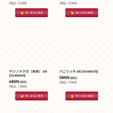
(
税込
:
528
)
(
税込
:
528
)
円
円
テツノドクガ（未来） AR
バニリッチ AR
[
SV4M070
]
[
SV4M069
]
580
円
(税別)
680
円
(税別)
(
税込
:
638
)
円
(
税込
:
748
)
円