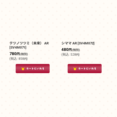
テツノツツミ（未来） AR
シママ AR
[
SV4M072
]
[
SV4M071
]
480
円
(税別)
780
円
(税別)
(
税込
:
528
)
円
(
税込
:
858
)
円