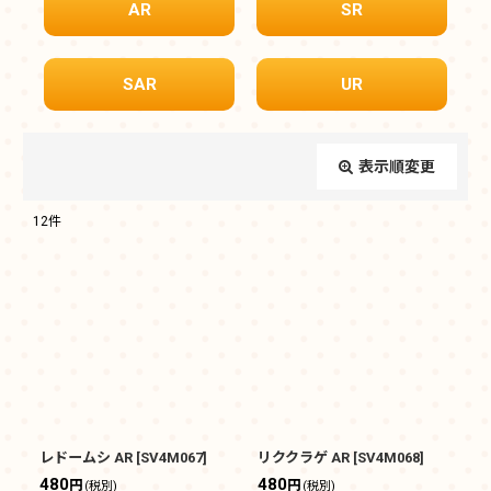
AR
SR
SAR
UR
表示順変更
閉じる
12
件
表示数
:
在庫あり
並び順
:
絞り込む
レドームシ AR
[
SV4M067
]
リククラゲ AR
[
SV4M068
]
480
480
円
円
(税別)
(税別)