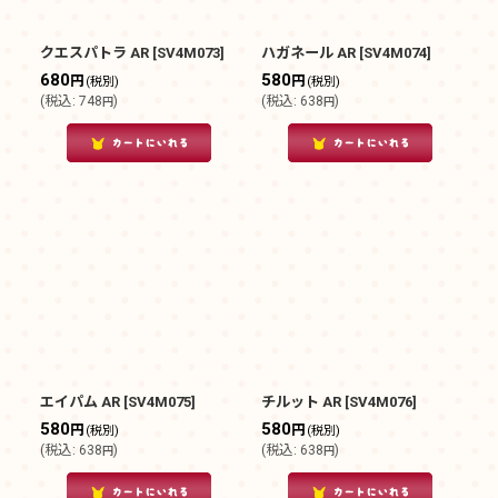
クエスパトラ AR
[
SV4M073
]
ハガネール AR
[
SV4M074
]
680
580
円
円
(税別)
(税別)
(
税込
:
748
)
(
税込
:
638
)
円
円
エイパム AR
[
SV4M075
]
チルット AR
[
SV4M076
]
580
580
円
円
(税別)
(税別)
(
税込
:
638
)
(
税込
:
638
)
円
円