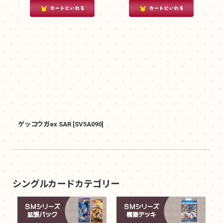
ゲッコウガex SAR
[
SV5A090
]
シングルカードカテゴリー