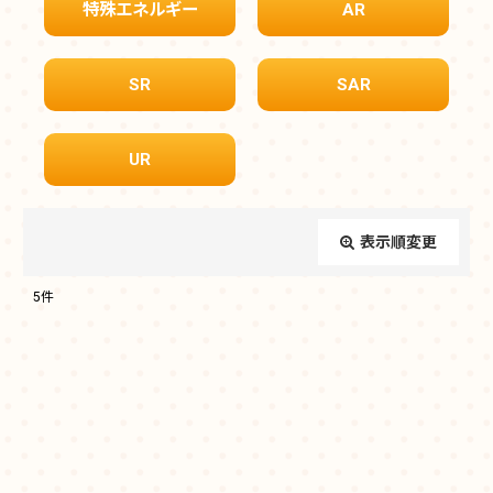
特殊エネルギー
AR
SR
SAR
UR
表示順変更
閉じる
5
件
表示数
:
在庫あり
並び順
: