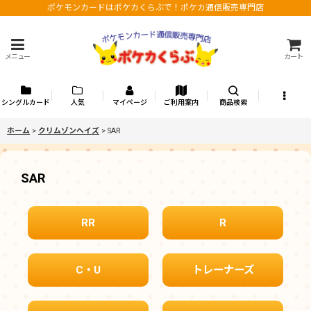
ポケモンカードはポケカくらぶで！ポケカ通信販売専門店
メニュー
カート
シングルカード
人気
マイページ
ご利用案内
商品検索
ホーム
>
クリムゾンヘイズ
>
SAR
SAR
RR
R
C・U
トレーナーズ