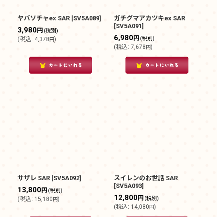
絞り込む
ヤバソチャex SAR
[
SV5A089
]
ガチグマアカツキex SAR
[
SV5A091
]
3,980
円
(税別)
6,980
円
(税別)
(
税込
:
4,378
)
円
(
税込
:
7,678
)
円
サザレ SAR
[
SV5A092
]
スイレンのお世話 SAR
[
SV5A093
]
13,800
円
(税別)
12,800
円
(税別)
(
税込
:
15,180
)
円
(
税込
:
14,080
)
円