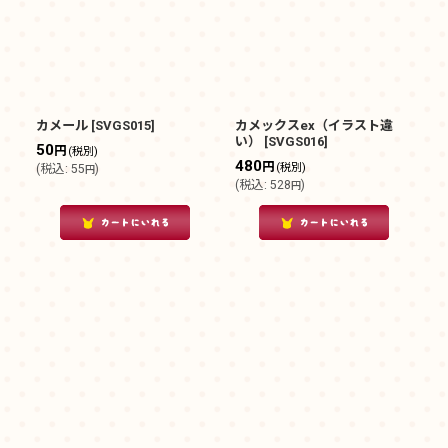
カメール
[
SVGS015
]
カメックスex（イラスト違
い）
[
SVGS016
]
50
円
(税別)
480
円
(税別)
(
税込
:
55
)
円
(
税込
:
528
)
円