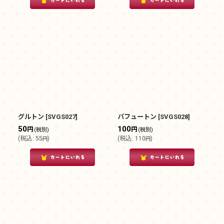
グルトン
[
SVGS027
]
パフュートン
[
SVGS028
]
50
100
円
円
(税別)
(税別)
(
税込
:
55
)
(
税込
:
110
)
円
円