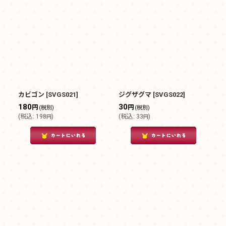
カビゴン
[
SVGS021
]
ジグザグマ
[
SVGS022
]
180
30
円
円
(税別)
(税別)
(
税込
:
198
)
(
税込
:
33
)
円
円