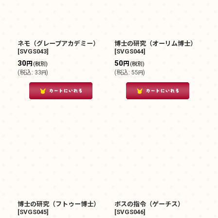
ネモ（グレープアカデミー）
博士の研究（オーリム博士）
[
SVGS043
]
[
SVGS044
]
30
50
円
円
(税別)
(税別)
(
税込
:
33
)
(
税込
:
55
)
円
円
博士の研究（フトゥー博士）
ボスの指令（ゲーチス）
[
SVGS045
]
[
SVGS046
]