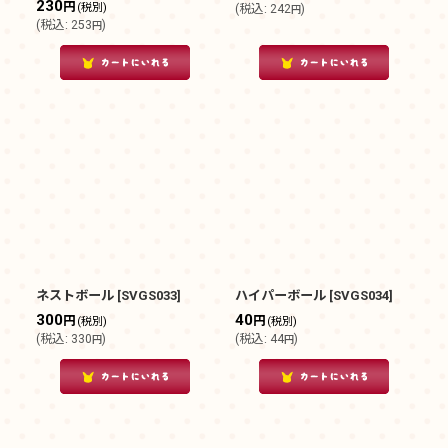
230
円
(税別)
(
税込
:
242
)
円
(
税込
:
253
)
円
ネストボール
[
SVGS033
]
ハイパーボール
[
SVGS034
]
300
40
円
円
(税別)
(税別)
(
税込
:
330
)
(
税込
:
44
)
円
円