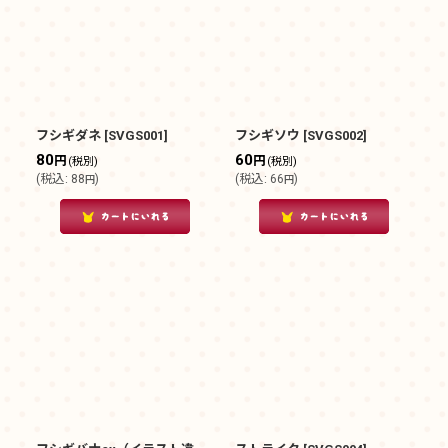
在庫あり
並び順
:
絞り込む
フシギダネ
[
SVGS001
]
フシギソウ
[
SVGS002
]
80
60
円
円
(税別)
(税別)
(
税込
:
88
)
(
税込
:
66
)
円
円