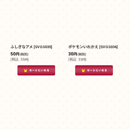
ふしぎなアメ
[
SVGS035
]
ポケモンいれかえ
[
SVGS036
]
50
30
円
円
(税別)
(税別)
(
税込
:
55
)
(
税込
:
33
)
円
円