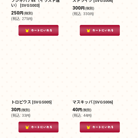
フシギバナex（イラスト違
ストライク
[
SVGS004
]
い）
[
SVGS003
]
300
円
(税別)
250
円
(税別)
(
税込
:
330
)
円
(
税込
:
275
)
円
トロピウス
[
SVGS005
]
マスキッパ
[
SVGS006
]
30
40
円
円
(税別)
(税別)
(
税込
:
33
)
(
税込
:
44
)
円
円