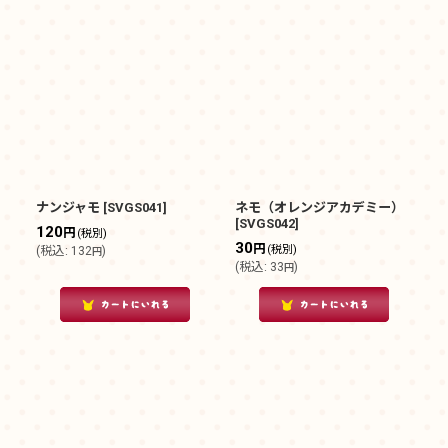
ナンジャモ
[
SVGS041
]
ネモ（オレンジアカデミー）
[
SVGS042
]
120
円
(税別)
30
円
(税別)
(
税込
:
132
)
円
(
税込
:
33
)
円