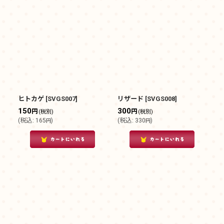
ヒトカゲ
[
SVGS007
]
リザード
[
SVGS008
]
150
300
円
円
(税別)
(税別)
(
税込
:
165
)
(
税込
:
330
)
円
円