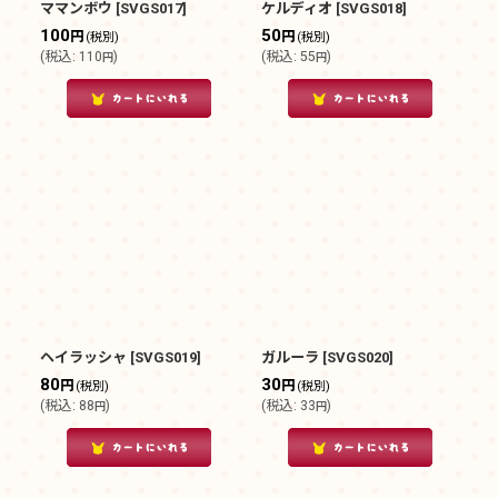
ママンボウ
[
SVGS017
]
ケルディオ
[
SVGS018
]
100
50
円
円
(税別)
(税別)
(
税込
:
110
)
(
税込
:
55
)
円
円
ヘイラッシャ
[
SVGS019
]
ガルーラ
[
SVGS020
]
80
30
円
円
(税別)
(税別)
(
税込
:
88
)
(
税込
:
33
)
円
円