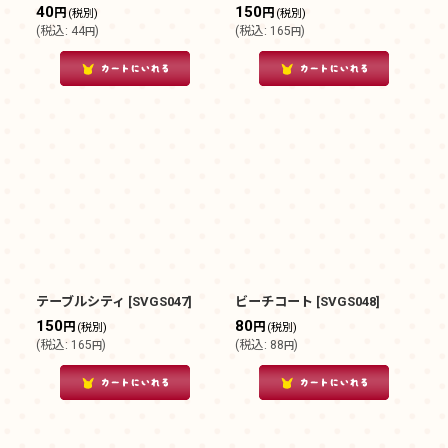
40
150
円
円
(税別)
(税別)
(
税込
:
44
)
(
税込
:
165
)
円
円
テーブルシティ
[
SVGS047
]
ビーチコート
[
SVGS048
]
150
80
円
円
(税別)
(税別)
(
税込
:
165
)
(
税込
:
88
)
円
円