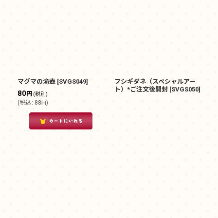
マグマの滝壺
[
SVGS049
]
フシギダネ（スペシャルアー
ト）*ご注文後開封
[
SVGS050
]
80
円
(税別)
(
税込
:
88
)
円