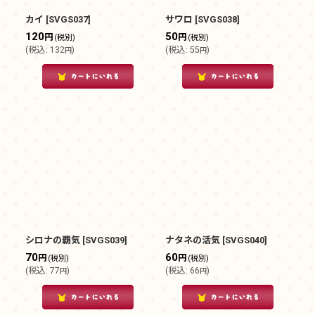
カイ
[
SVGS037
]
サワロ
[
SVGS038
]
120
50
円
円
(税別)
(税別)
(
税込
:
132
)
(
税込
:
55
)
円
円
シロナの覇気
[
SVGS039
]
ナタネの活気
[
SVGS040
]
70
60
円
円
(税別)
(税別)
(
税込
:
77
)
(
税込
:
66
)
円
円