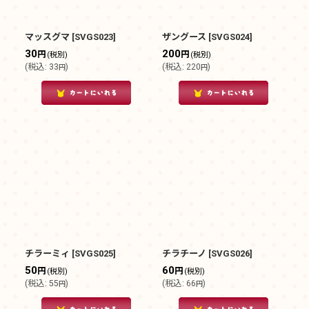
マッスグマ
[
SVGS023
]
ザングース
[
SVGS024
]
30
200
円
円
(税別)
(税別)
(
税込
:
33
)
(
税込
:
220
)
円
円
チラーミィ
[
SVGS025
]
チラチーノ
[
SVGS026
]
50
60
円
円
(税別)
(税別)
(
税込
:
55
)
(
税込
:
66
)
円
円