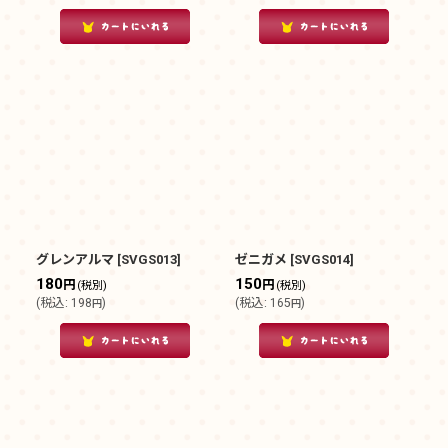
グレンアルマ
[
SVGS013
]
ゼニガメ
[
SVGS014
]
180
150
円
円
(税別)
(税別)
(
税込
:
198
)
(
税込
:
165
)
円
円