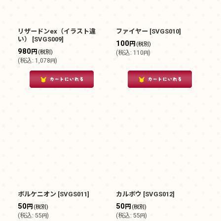
リザードンex（イラスト違
ファイヤー
[
SVGS010
]
い）
[
SVGS009
]
100
円
(税別)
980
円
(税別)
(
税込
:
110
)
円
(
税込
:
1,078
)
円
ボルケニオン
[
SVGS011
]
カルボウ
[
SVGS012
]
50
50
円
円
(税別)
(税別)
(
税込
:
55
)
(
税込
:
55
)
円
円