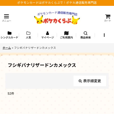
ポケモンカードはポケカくらぶで！ポケカ通信販売専門店
メニュー
カート
シングルカード
人気
マイページ
ご利用案内
商品検索
ホーム
>
フシギバナリザードンカメックス
フシギバナリザードンカメックス
表示順変更
閉じる
52
件
表示数
: