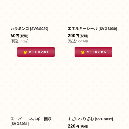
カラミンゴ
[
SVGS029
]
エネルギーシール
[
SVGS030
]
60
200
円
円
(税別)
(税別)
(
税込
:
66
)
(
税込
:
220
)
円
円
スーパーエネルギー回収
すごいつりざお
[
SVGS032
]
[
SVGS031
]
220
円
(税別)