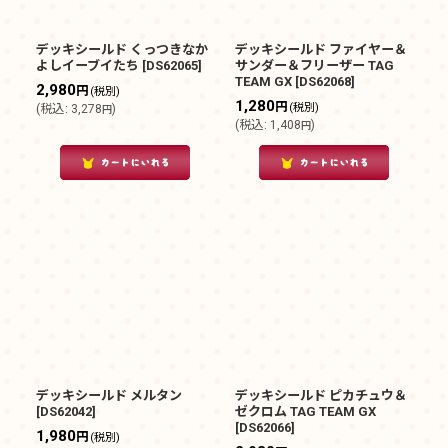
デッキシールド くっつきなか
デッキシールド ファイヤー＆
よしイーブイたち
[
DS62065
]
サンダー＆フリーザー TAG
TEAM GX
[
DS62068
]
2,980
円
(税別)
1,280
円
(税別)
(
税込
:
3,278
)
円
(
税込
:
1,408
)
円
デッキシールド メルタン
デッキシールド ピカチュウ＆
[
DS62042
]
ゼクロム TAG TEAM GX
[
DS62066
]
1,980
円
(税別)