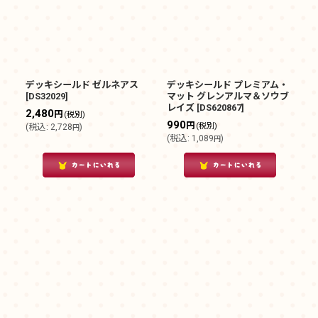
デッキシールド ゼルネアス
デッキシールド プレミアム・
[
DS32029
]
マット グレンアルマ＆ソウブ
レイズ
[
DS620867
]
2,480
円
(税別)
990
円
(税別)
(
税込
:
2,728
)
円
(
税込
:
1,089
)
円