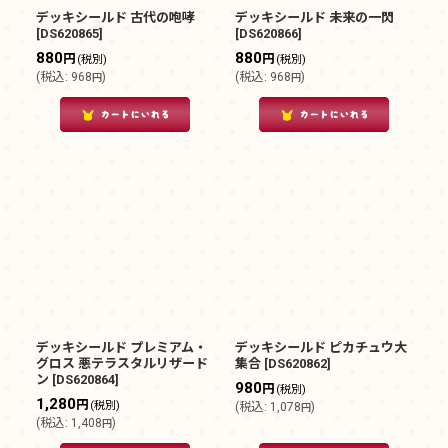
デッキシールド 古代の咆哮
デッキシールド 未来の一閃
[
DS620865
]
[
DS620866
]
880
880
円
円
(税別)
(税別)
(
税込
:
968
)
(
税込
:
968
)
円
円
デッキシールド プレミアム・
デッキシールド ピカチュウ大
グロス 悪テラスタルリザード
集合
[
DS620862
]
ン
[
DS620864
]
980
円
(税別)
1,280
円
(税別)
(
税込
:
1,078
)
円
(
税込
:
1,408
)
円