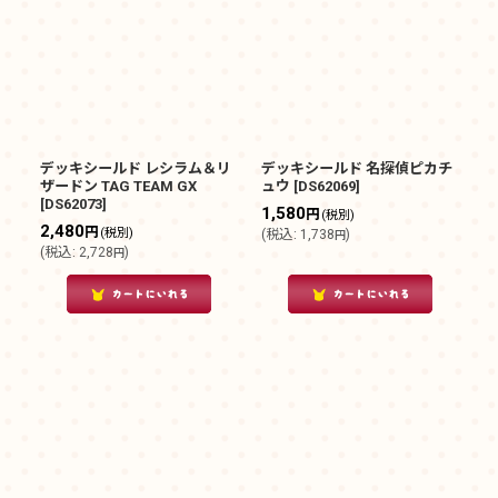
デッキシールド レシラム＆リ
デッキシールド 名探偵ピカチ
ザードン TAG TEAM GX
ュウ
[
DS62069
]
[
DS62073
]
1,580
円
(税別)
2,480
円
(税別)
(
税込
:
1,738
)
円
(
税込
:
2,728
)
円