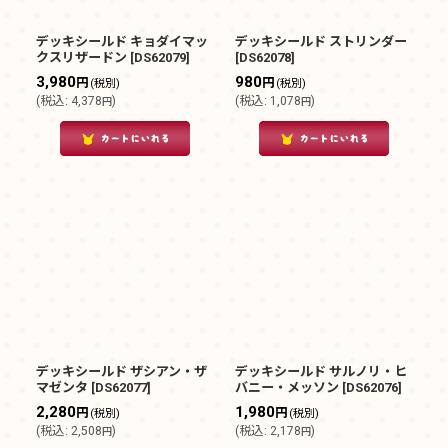
デッキシールド キョダイマッ
デッキシールド ストリンダー
クスリザードン
[
DS62079
]
[
DS62078
]
3,980
980
円
円
(税別)
(税別)
(
税込
:
4,378
)
(
税込
:
1,078
)
円
円
デッキシールド ザシアン・ザ
デッキシールド サルノリ・ヒ
マゼンタ
[
DS62077
]
バニー・メッソン
[
DS62076
]
2,280
1,980
円
円
(税別)
(税別)
(
税込
:
2,508
)
(
税込
:
2,178
)
円
円