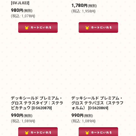
[
SVJL022
]
1,780
円
(税別)
980
円
(税別)
(
税込
:
1,958
)
円
(
税込
:
1,078
)
円
デッキシールド プレミアム・
デッキシールド プレミアム・
グロス テラスタイプ：ステラ
グロス テラパゴス（ステラフ
ピカチュウ
[
DS620870
]
ォルム）
[
DS620869
]
990
990
円
円
(税別)
(税別)
(
税込
:
1,089
)
(
税込
:
1,089
)
円
円