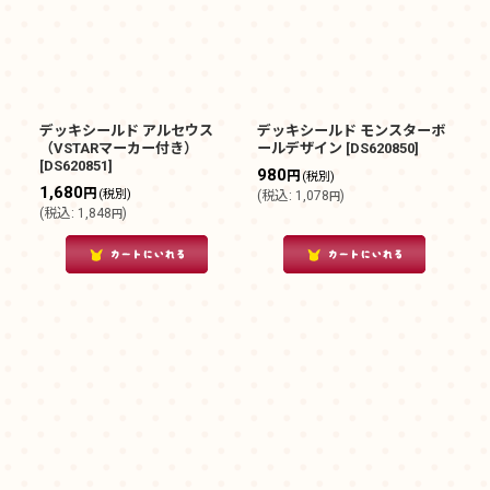
デッキシールド アルセウス
デッキシールド モンスターボ
（VSTARマーカー付き）
ールデザイン
[
DS620850
]
[
DS620851
]
980
円
(税別)
1,680
円
(税別)
(
税込
:
1,078
)
円
(
税込
:
1,848
)
円