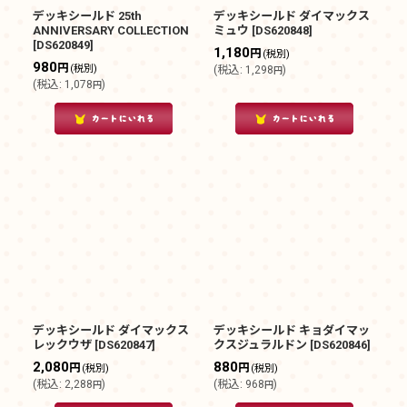
デッキシールド 25th
デッキシールド ダイマックス
ANNIVERSARY COLLECTION
ミュウ
[
DS620848
]
[
DS620849
]
1,180
円
(税別)
980
円
(税別)
(
税込
:
1,298
)
円
(
税込
:
1,078
)
円
デッキシールド ダイマックス
デッキシールド キョダイマッ
レックウザ
[
DS620847
]
クスジュラルドン
[
DS620846
]
2,080
880
円
円
(税別)
(税別)
(
税込
:
2,288
)
(
税込
:
968
)
円
円