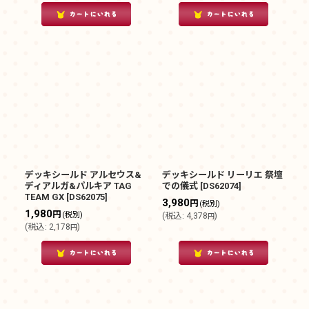
デッキシールド アルセウス&
デッキシールド リーリエ 祭壇
ディアルガ&パルキア TAG
での儀式
[
DS62074
]
TEAM GX
[
DS62075
]
3,980
円
(税別)
1,980
円
(税別)
(
税込
:
4,378
)
円
(
税込
:
2,178
)
円