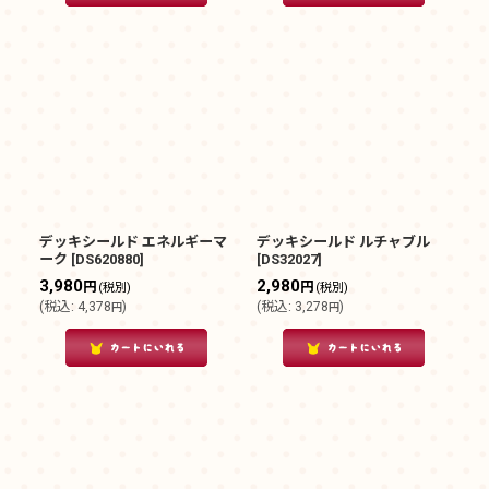
デッキシールド エネルギーマ
デッキシールド ルチャブル
ーク
[
DS620880
]
[
DS32027
]
3,980
2,980
円
円
(税別)
(税別)
(
税込
:
4,378
)
(
税込
:
3,278
)
円
円