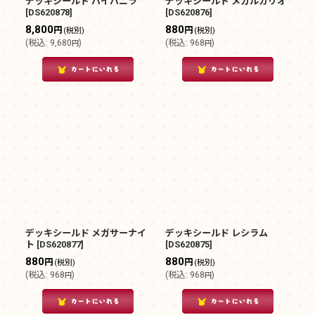
デッキシールド バイバニラ
デッキシールド メガルカリオ
[
DS620878
]
[
DS620876
]
8,800
880
円
円
(税別)
(税別)
(
税込
:
9,680
)
(
税込
:
968
)
円
円
デッキシールド メガサーナイ
デッキシールド レシラム
ト
[
DS620877
]
[
DS620875
]
880
880
円
円
(税別)
(税別)
(
税込
:
968
)
(
税込
:
968
)
円
円