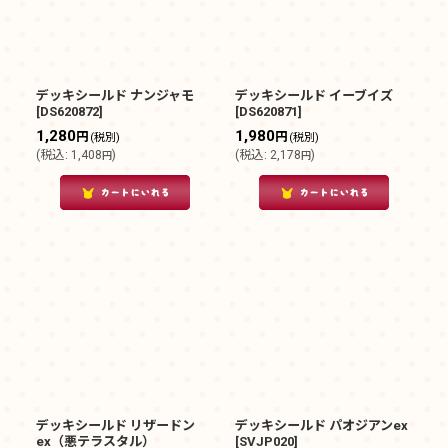
デッキシールド ナンジャモ
デッキシールド イーブイズ
[
DS620872
]
[
DS620871
]
1,280
1,980
円
円
(税別)
(税別)
(
税込
:
1,408
)
(
税込
:
2,178
)
円
円
デッキシールド リザードン
デッキシールド パオジアンex
ex（悪テラスタル）
[
SVJP020
]