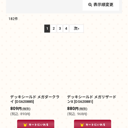
表示順変更
閉じる
182
件
サブカテゴリ
:
1
2
3
4
次
»
表示数
:
在庫あり
並び順
:
絞り込む
デッキシールド メガダークラ
デッキシールド メガリザード
イ
[
DS620885
]
ンX
[
DS620881
]
809
880
円
円
(税別)
(税別)
(
税込
:
890
)
(
税込
:
968
)
円
円