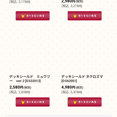
2,980
円
(税別)
(
税込
:
2,178
)
円
(
税込
:
3,278
)
円
デッキシールド ミュウツ
デッキシールド ネクロズマ
ー ver.2
[
DS32012
]
[
DS62051
]
2,580
4,980
円
円
(税別)
(税別)
(
税込
:
2,838
)
(
税込
:
5,478
)
円
円