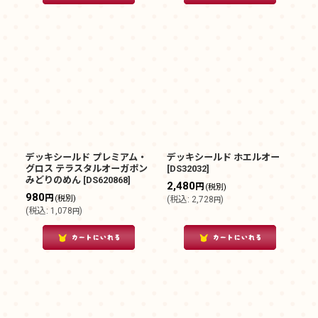
デッキシールド プレミアム・
デッキシールド ホエルオー
グロス テラスタルオーガポン
[
DS32032
]
みどりのめん
[
DS620868
]
2,480
円
(税別)
980
円
(税別)
(
税込
:
2,728
)
円
(
税込
:
1,078
)
円