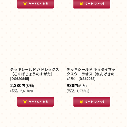
デッキシールド バドレックス
デッキシールド キョダイマッ
（こくばじょうのすがた）
クスウーラオス（れんげきの
[
DS620845
]
かた）
[
DS62083
]
2,380
980
円
円
(税別)
(税別)
(
税込
:
2,618
)
(
税込
:
1,078
)
円
円