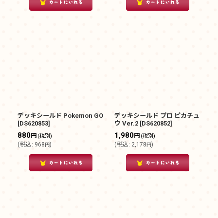
デッキシールド Pokemon GO
デッキシールド プロ ピカチュ
[
DS620853
]
ウ Ver.2
[
DS620852
]
880
1,980
円
円
(税別)
(税別)
(
税込
:
968
)
(
税込
:
2,178
)
円
円