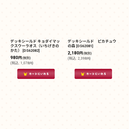
デッキシールド キョダイマッ
デッキシールド ピカチュウ
クスウーラオス（いちげきの
の森
[
DS62081
]
かた）
[
DS62082
]
2,180
円
(税別)
980
円
(税別)
(
税込
:
2,398
)
円
(
税込
:
1,078
)
円