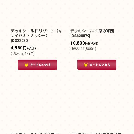
デッキシールド リゾート（キ
デッキシールド 悪の軍団
レイハナ・ナッシー）
[
DS620879
]
[
DS32030
]
10,800
円
(税別)
4,980
円
(税別)
(
税込
:
11,880
)
円
(
税込
:
5,478
)
円