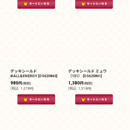
デッキシールド
デッキシールド ミュウ
BALL&ENERGY
[
DS620863
]
（151）
[
DS620861
]
980
1,380
円
円
(税別)
(税別)
(
税込
:
1,078
)
(
税込
:
1,518
)
円
円