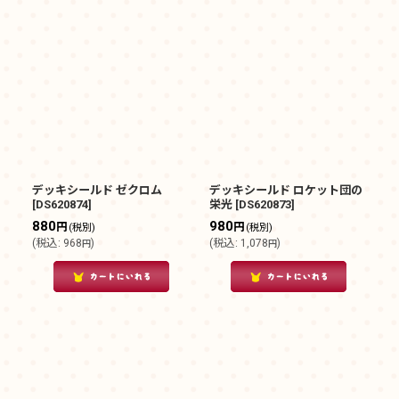
デッキシールド ゼクロム
デッキシールド ロケット団の
[
DS620874
]
栄光
[
DS620873
]
880
980
円
円
(税別)
(税別)
(
税込
:
968
)
(
税込
:
1,078
)
円
円