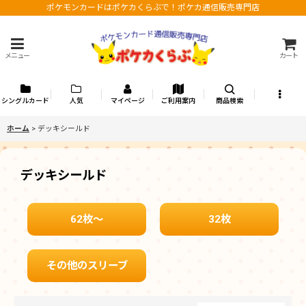
ポケモンカードはポケカくらぶで！ポケカ通信販売専門店
メニュー
カート
シングルカード
人気
マイページ
ご利用案内
商品検索
ホーム
>
デッキシールド
デッキシールド
62枚〜
32枚
その他のスリーブ