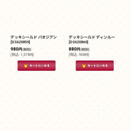
デッキシールド パオジアン
デッキシールド ディンルー
[
DS620859
]
[
DS620860
]
980
880
円
円
(税別)
(税別)
(
税込
:
1,078
)
(
税込
:
968
)
円
円