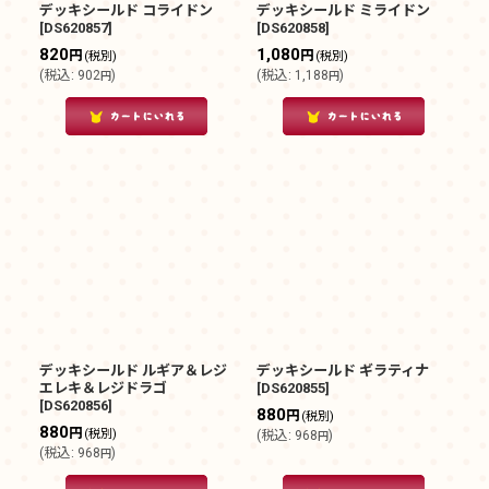
デッキシールド コライドン
デッキシールド ミライドン
[
DS620857
]
[
DS620858
]
820
1,080
円
円
(税別)
(税別)
(
税込
:
902
)
(
税込
:
1,188
)
円
円
デッキシールド ルギア＆レジ
デッキシールド ギラティナ
エレキ＆レジドラゴ
[
DS620855
]
[
DS620856
]
880
円
(税別)
880
円
(税別)
(
税込
:
968
)
円
(
税込
:
968
)
円