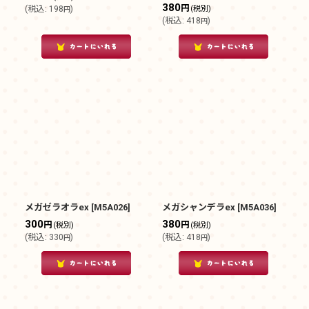
380
円
(
税込
:
198
)
(税別)
円
(
税込
:
418
)
円
メガゼラオラex
[
M5A026
]
メガシャンデラex
[
M5A036
]
300
380
円
円
(税別)
(税別)
(
税込
:
330
)
(
税込
:
418
)
円
円