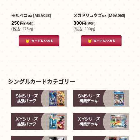
モルペコex
[
M5A053
]
メガドリュウズex
[
M5A063
]
250
300
円
円
(税別)
(税別)
(
税込
:
275
)
(
税込
:
330
)
円
円
シングルカードカテゴリー