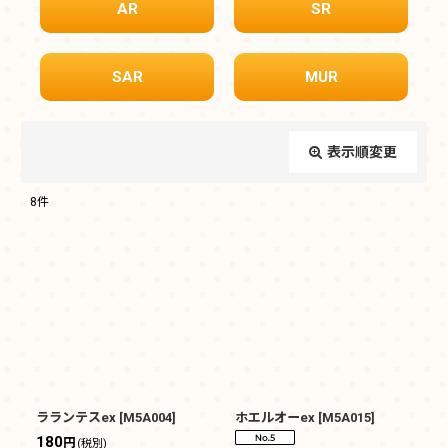
AR
SR
SAR
MUR
表示順変更
閉じる
8
件
表示数
:
在庫あり
並び順
:
絞り込む
ラランテスex
[
M5A004
]
ホエルオーex
[
M5A015
]
180
円
(税別)