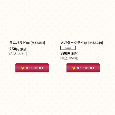
ラムパルドex
[
M5A043
]
メガダークライex
[
M5A046
]
250
円
(税別)
780
円
(
税込
:
275
)
(税別)
円
(
税込
:
858
)
円