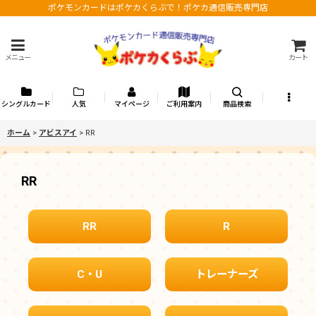
ポケモンカードはポケカくらぶで！ポケカ通信販売専門店
メニュー
カート
シングルカード
人気
マイページ
ご利用案内
商品検索
ホーム
>
アビスアイ
>
RR
RR
RR
R
C・U
トレーナーズ