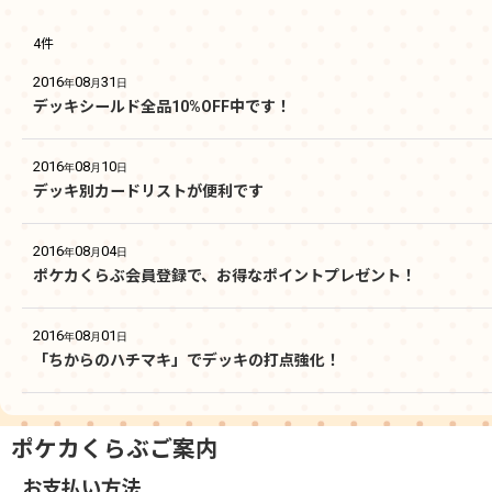
4
件
2016
08
31
年
月
日
デッキシールド全品10%OFF中です！
2016
08
10
年
月
日
デッキ別カードリストが便利です
2016
08
04
年
月
日
ポケカくらぶ会員登録で、お得なポイントプレゼント！
2016
08
01
年
月
日
「ちからのハチマキ」でデッキの打点強化！
ポケカくらぶご案内
お支払い方法