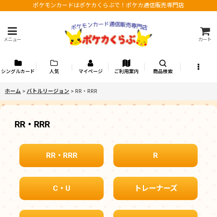
ポケモンカードはポケカくらぶで！ポケカ通信販売専門店
メニュー
カート
シングルカード
人気
マイページ
ご利用案内
商品検索
ホーム
>
バトルリージョン
>
RR・RRR
RR・RRR
RR・RRR
R
C・U
トレーナーズ