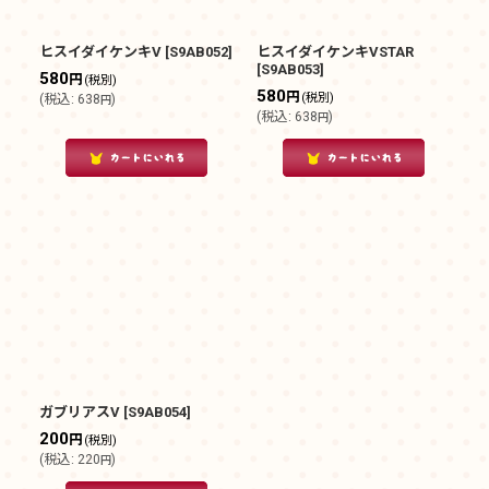
ヒスイダイケンキV
[
S9AB052
]
ヒスイダイケンキVSTAR
[
S9AB053
]
580
円
(税別)
580
円
(税別)
(
税込
:
638
)
円
(
税込
:
638
)
円
ガブリアスV
[
S9AB054
]
200
円
(税別)
(
税込
:
220
)
円