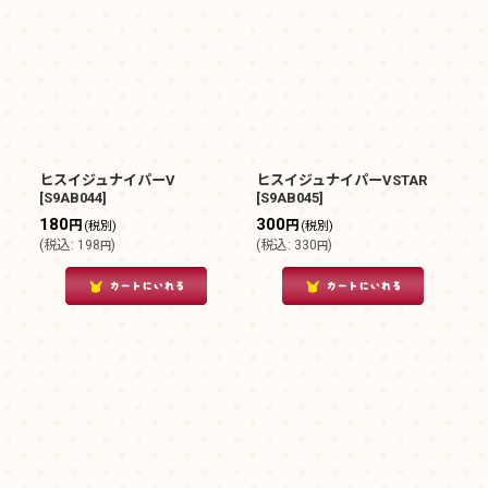
ヒスイジュナイパーV
ヒスイジュナイパーVSTAR
[
S9AB044
]
[
S9AB045
]
180
300
円
円
(税別)
(税別)
(
税込
:
198
)
(
税込
:
330
)
円
円