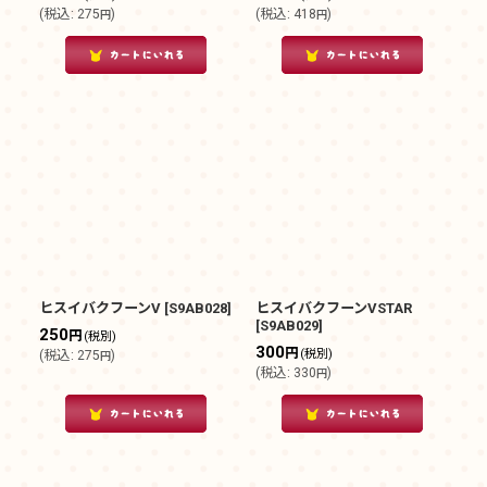
(
税込
:
275
)
(
税込
:
418
)
円
円
ヒスイバクフーンV
[
S9AB028
]
ヒスイバクフーンVSTAR
[
S9AB029
]
250
円
(税別)
300
円
(税別)
(
税込
:
275
)
円
(
税込
:
330
)
円