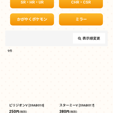
SR・HR・UR
CHR・CSR
かがやくポケモン
ミラー
表示順変更
閉じる
9
件
表示数
:
在庫あり
並び順
:
絞り込む
ビリジオンV
[
S9AB010
]
スターミーV
[
S9AB017
]
250
380
円
円
(税別)
(税別)