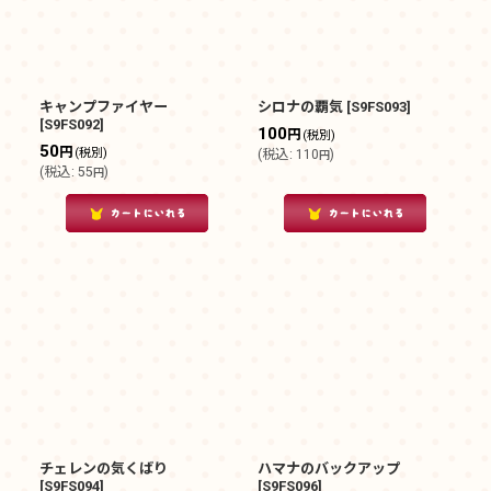
キャンプファイヤー
シロナの覇気
[
S9FS093
]
[
S9FS092
]
100
円
(税別)
50
円
(税別)
(
税込
:
110
)
円
(
税込
:
55
)
円
チェレンの気くばり
ハマナのバックアップ
[
S9FS094
]
[
S9FS096
]