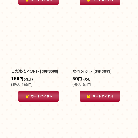
こだわりベルト
[
S9FS090
]
なべメット
[
S9FS091
]
150
50
円
円
(税別)
(税別)
(
税込
:
165
)
(
税込
:
55
)
円
円