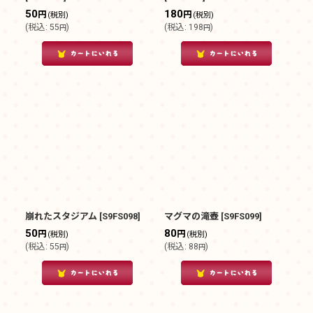
50
180
円
円
(税別)
(税別)
(
税込
:
55
)
(
税込
:
198
)
円
円
崩れたスタジアム
[
S9FS098
]
マグマの滝壺
[
S9FS099
]
50
80
円
円
(税別)
(税別)
(
税込
:
55
)
(
税込
:
88
)
円
円