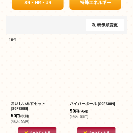
SR・HR・UR
特殊エネルギー
表示順変更
閉じる
10
件
表示数
:
在庫あり
並び順
:
絞り込む
おいしいみずセット
ハイパーボール
[
S9FS089
]
[
S9FS088
]
50
円
(税別)
50
円
(税別)
(
税込
:
55
)
円
(
税込
:
55
)
円