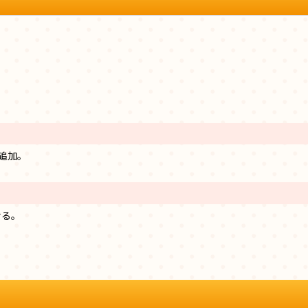
追加。
せる。