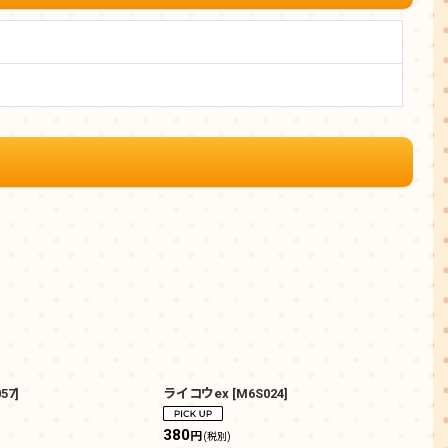
57
]
ライコウex
[
M6S024
]
シャ
300
380
円
(
税込
(税別)