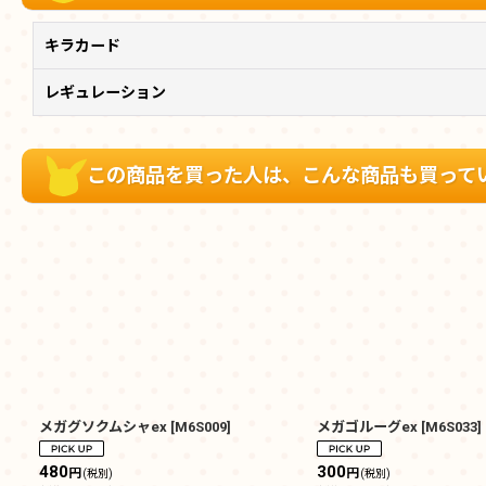
キラカード
レギュレーション
この商品を買った人は、こんな商品も買って
メガグソクムシャex
[
M6S009
]
メガゴルーグex
[
M6S033
]
480
300
円
円
(税別)
(税別)