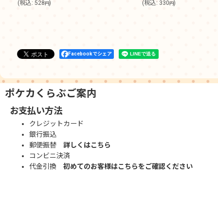
(
税込
:
528
)
(
税込
:
330
)
円
円
Facebookでシェア
ポケカくらぶご案内
お支払い方法
クレジットカード
銀行振込
郵便振替
詳しくはこちら
コンビニ決済
代金引換
初めてのお客様はこちらをご確認ください