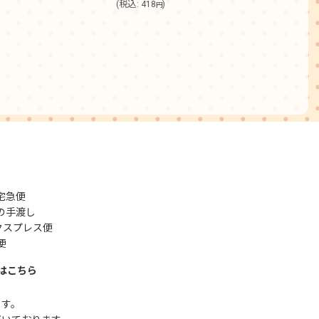
(
税込
:
418
)
円
宅急便
の手渡し
クスプレス便
便
はこちら
ます。