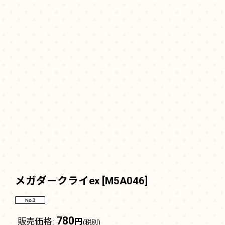
メガダークライex
[
M5A046
]
780
販売価格
:
円
(税別)