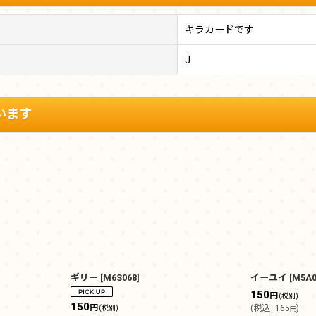
キラカードです
J
います
ギリー
[
M6S068
]
イーユイ
[
M5A0
150
円
(税別)
150
円
(
税込
:
165
)
(税別)
円