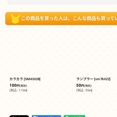
この商品を買った人は、こんな商品も買って
カラカラ
[
SM4S028
]
ランプラー
[
sm7b022
]
100
50
円
円
(税別)
(税別)
(
税込
:
110
)
(
税込
:
55
)
円
円