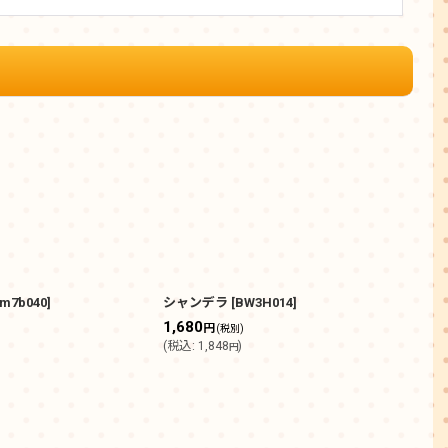
sm7b040
]
シャンデラ
[
BW3H014
]
フシ
1,680
80
円
(税別)
(
税込
:
1,848
)
(
税込
円