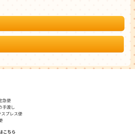
宅急便
の手渡し
クスプレス便
便
はこちら