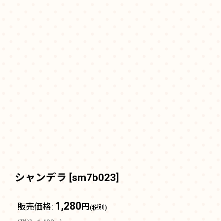
シャンデラ
[
sm7b023
]
1,280
販売価格
:
円
(税別)