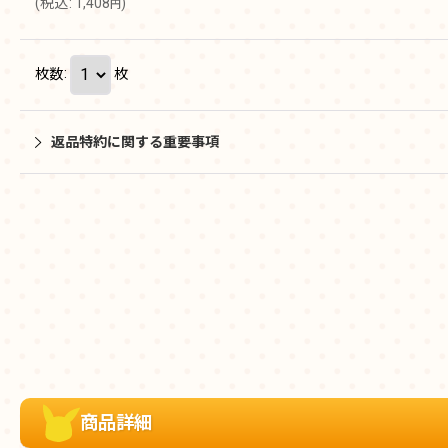
(
税込
:
1,408
)
円
枚数
:
枚
返品特約に関する重要事項
商品詳細