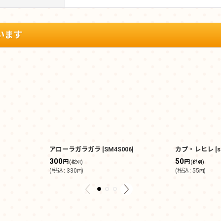
います
アローラガラガラ
[
SM4S006
]
カプ・レヒレ
[
300
50
円
円
(税別)
(税別)
(
税込
:
330
)
(
税込
:
55
)
円
円