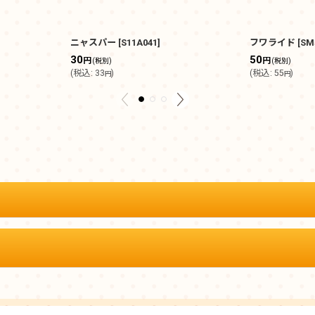
ニャスパー
[
S11A041
]
フワライド
[
SM
30
50
円
円
(税別)
(税別)
(
税込
:
33
)
(
税込
:
55
)
円
円