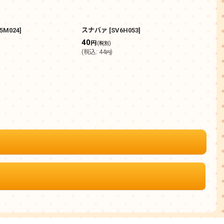
5M024
]
スナバァ
[
SV6H053
]
ポワ
40
50
円
(税別)
(
税込
:
44
)
(
税込
円