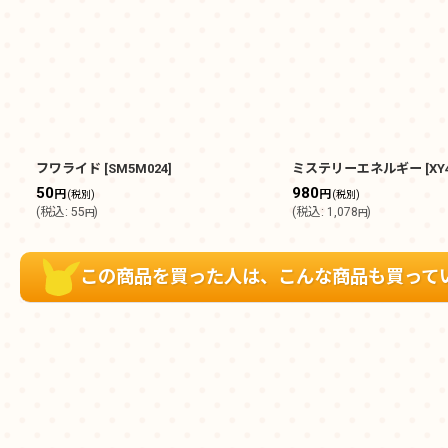
フワライド
[
SM5M024
]
ミステリーエネルギー
[
XY
50
980
円
円
(税別)
(税別)
(
税込
:
55
)
(
税込
:
1,078
)
円
円
この商品を買った人は、こんな商品も買って