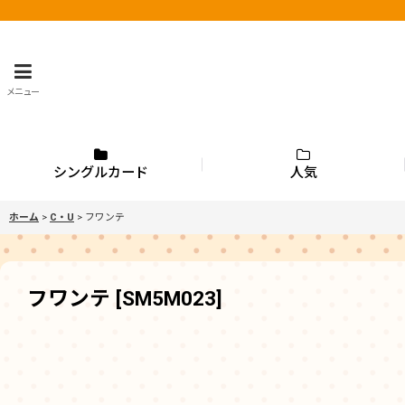
メニュー
シングルカード
人気
ホーム
>
C・U
>
フワンテ
フワンテ
[
SM5M023
]