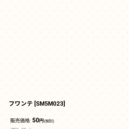
フワンテ
[
SM5M023
]
50
販売価格
:
円
(税別)