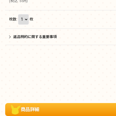
(
税込
:
55
)
円
枚数
:
枚
返品特約に関する重要事項
商品詳細