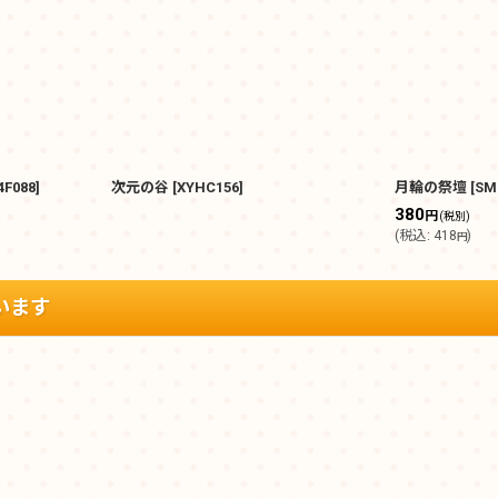
4F088
]
次元の谷
[
XYHC156
]
月輪の祭壇
[
SM
380
円
(税別)
(
税込
:
418
)
円
います