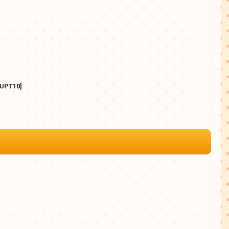
UPT10
]