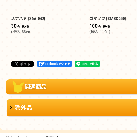
スナバァ
[
S6AI042
]
ゴマゾウ
[
SM8C050
]
30
100
円
円
(税別)
(税別)
(
税込
:
33
)
(
税込
:
110
)
円
円
Facebookでシェア
関連商品
除外品