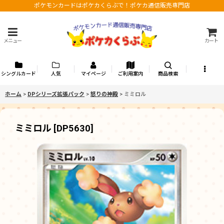
ポケモンカードはポケカくらぶで！ポケカ通信販売専門店
メニュー
カート
シングルカード
人気
マイページ
ご利用案内
商品検索
ホーム
>
DPシリーズ拡張パック
>
怒りの神殿
>
ミミロル
ミミロル
[
DP5630
]