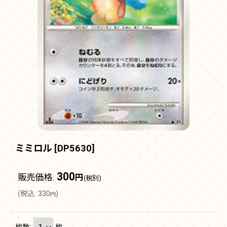
ミミロル
[
DP5630
]
300
販売価格
:
円
(税別)
(
税込
:
330
)
円
枚数
:
枚