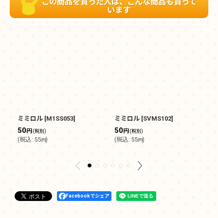
この商品を買った人は、こんな商品も買って
います
ミミロル
[
M1SS053
]
ミミロル
[
SVMS102
]
ミ
50
50
8
円
円
(税別)
(税別)
(
税込
:
55
)
(
税込
:
55
)
(
円
円
Facebookでシェア