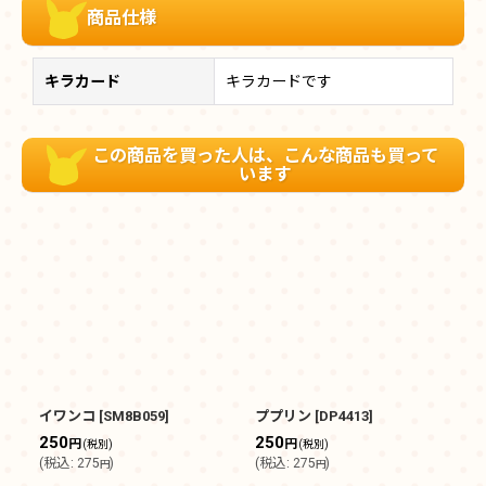
商品仕様
キラカード
キラカードです
この商品を買った人は、こんな商品も買って
います
イワンコ
[
SM8B059
]
ププリン
[
DP4413
]
カ
250
250
3
円
円
(税別)
(税別)
(
税込
:
275
)
(
税込
:
275
)
(
円
円