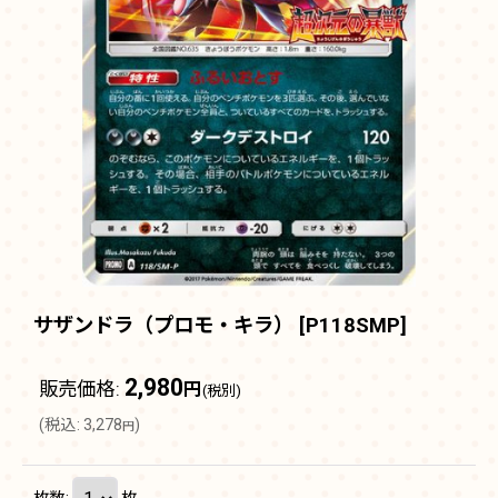
サザンドラ（プロモ・キラ）
[
P118SMP
]
2,980
販売価格
:
円
(税別)
(
税込
:
3,278
)
円
枚数
:
枚