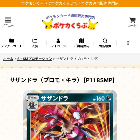
ポケモンカードはポケカくらぶで！ポケカ通信販売専門店
メニュー
カート
シングルカード
人気
マイページ
ご利用案内
商品検索
ホーム
>
S・SMプロモーション
>
サザンドラ（プロモ・キラ）
サザンドラ（プロモ・キラ）
[
P118SMP
]