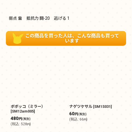
弱点 雷 抵抗力 闘-20 逃げる 1
この商品を買った人は、こんな商品も買って
います
ポポッコ（ミラー）
ナゲツケサル
[
SM1S031
]
バ
[
SM12am005
]
60
1
円
(税別)
480
円
(税別)
(
税込
:
66
)
(
円
(
税込
:
528
)
円