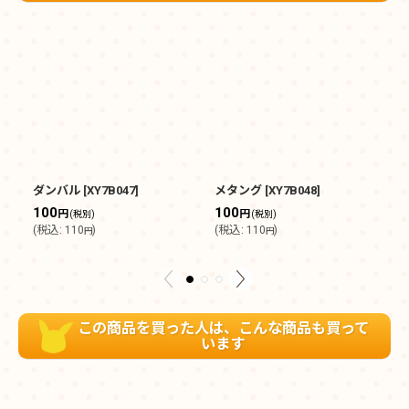
ダンバル
[
XY7B047
]
メタング
[
XY7B048
]
メ
100
100
1
円
円
(税別)
(税別)
(
税込
:
110
)
(
税込
:
110
)
(
円
円
この商品を買った人は、こんな商品も買って
います