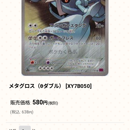
メタグロス（θダブル）
[
XY7B050
]
580
販売価格
:
円
(税別)
(
税込
:
638
)
円