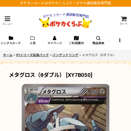
ポケモンカードはポケカくらぶで！ポケカ通信販売専門店
メニュー
カート
シングルカード
人気
マイページ
ご利用案内
商品検索
ホーム
>
XYシリーズ拡張パック
>
バンデットリング
>
メタグロス（θダブル）
メタグロス（θダブル）
[
XY7B050
]