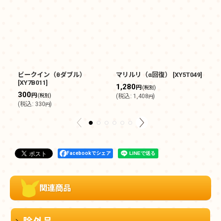
ビークイン（θダブル）
マリルリ（α回復）
[
XY5T049
]
ド
[
XY7B011
]
[
X
1,280
円
(税別)
300
3
円
(税別)
(
税込
:
1,408
)
円
(
税込
:
330
)
(
円
Facebookでシェア
関連商品