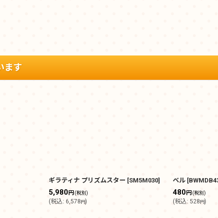
います
ギラティナ プリズムスター
[
SM5M030
]
ベル
[
BWMDB4
5,980
480
円
円
(税別)
(税別)
(
税込
:
6,578
)
(
税込
:
528
)
円
円