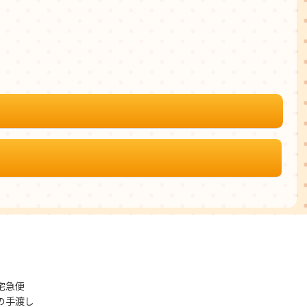
宅急便
の手渡し