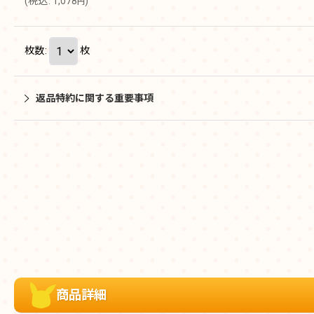
(
税込
:
1,078
)
円
枚数
:
枚
返品特約に関する重要事項
商品詳細