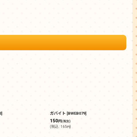
3
]
ガバイト
[
BWEB079
]
デッ
リジ
150
円
(税別)
980
(
税込
:
165
)
円
(
税込