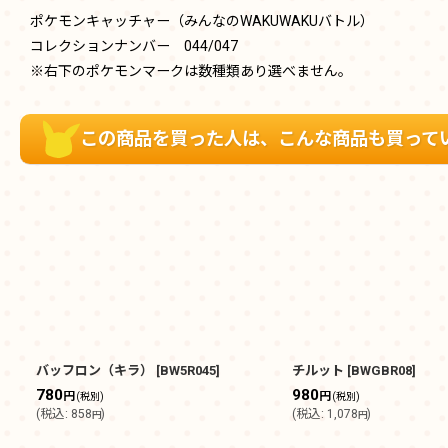
ポケモンキャッチャー（みんなのWAKUWAKUバトル）
コレクションナンバー 044/047
※右下のポケモンマークは数種類あり選べません。
この商品を買った人は、こんな商品も買って
バッフロン（キラ）
[
BW5R045
]
チルット
[
BWGBR08
]
780
980
円
円
(税別)
(税別)
(
税込
:
858
)
(
税込
:
1,078
)
円
円