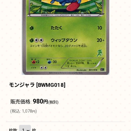
モンジャラ
[
BWMG018
]
980
販売価格
:
円
(税別)
(
税込
:
1,078
)
円
枚数
:
枚