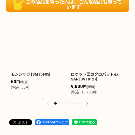
この商品を買った人は、こんな商品も買って
います
モンジャラ
[
SM9bF05
]
ロケット団のクロバットex
フ
SAR
[
SV10127
]
50
1
円
(税別)
9,800
円
(
税込
:
55
)
(税別)
(
円
(
税込
:
10,780
)
円
Facebookでシェア