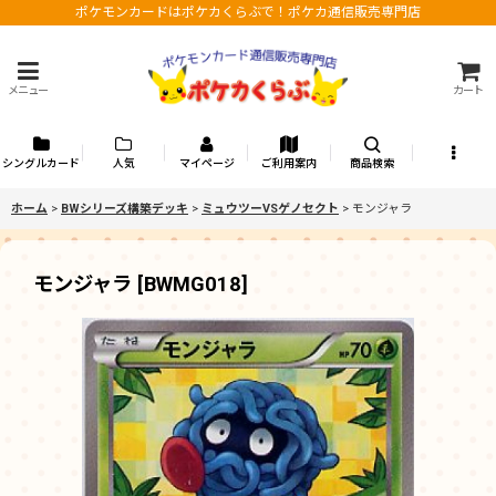
ポケモンカードはポケカくらぶで！ポケカ通信販売専門店
メニュー
カート
シングルカード
人気
マイページ
ご利用案内
商品検索
ホーム
>
BWシリーズ構築デッキ
>
ミュウツーVSゲノセクト
>
モンジャラ
モンジャラ
[
BWMG018
]