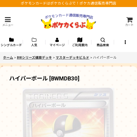
ポケモンカードはポケカくらぶで！ポケカ通信販売専門店
メニュー
カート
シングルカード
人気
マイページ
ご利用案内
商品検索
ホーム
>
BWシリーズ構築デッキ
>
マスターデッキビルド
>
ハイパーボール
ハイパーボール
[
BWMDB30
]