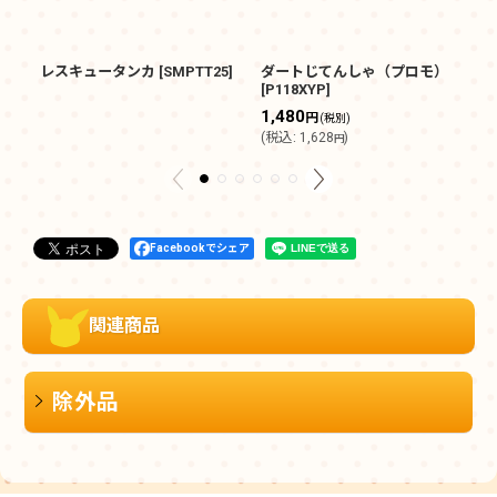
レスキュータンカ
[
SMPTT25
]
ダートじてんしゃ（プロモ）
シ
[
P118XYP
]
1
1,480
円
(税別)
(
(
税込
:
1,628
)
円
Facebookでシェア
関連商品
除外品