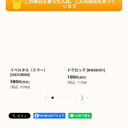
この商品を買った人は、こんな商品も買って
います
イベルタル（ミラー）
ドクロッグ
[
BWEB051
]
チ
[
SIES285M
]
100
1
円
(税別)
580
円
(税別)
(
税込
:
110
)
(
円
(
税込
:
638
)
円
Facebookでシェア