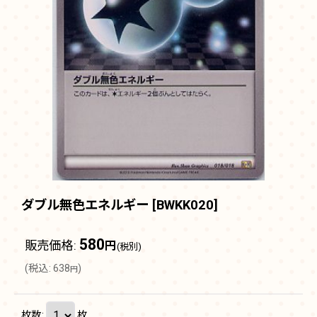
ダブル無色エネルギー
[
BWKK020
]
580
販売価格
:
円
(税別)
(
税込
:
638
)
円
枚数
:
枚