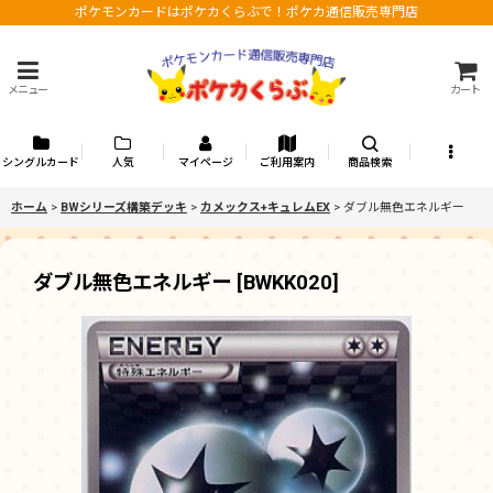
ポケモンカードはポケカくらぶで！ポケカ通信販売専門店
メニュー
カート
シングルカード
人気
マイページ
ご利用案内
商品検索
ホーム
>
BWシリーズ構築デッキ
>
カメックス+キュレムEX
>
ダブル無色エネルギー
ダブル無色エネルギー
[
BWKK020
]