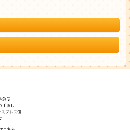
宅急便
の手渡し
クスプレス便
便
はこちら