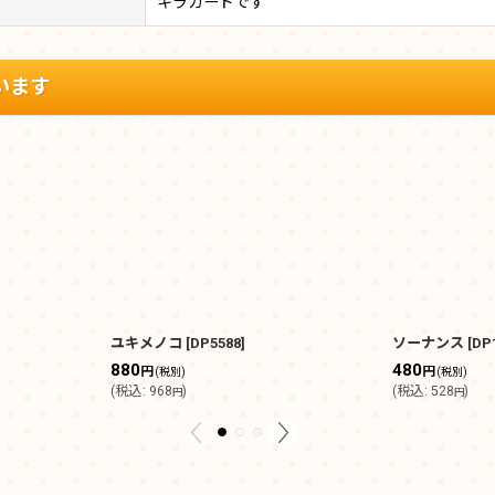
キラカードです
います
ユキメノコ
[
DP5588
]
ソーナンス
[
DP
880
480
円
円
(税別)
(税別)
(
税込
:
968
)
(
税込
:
528
)
円
円