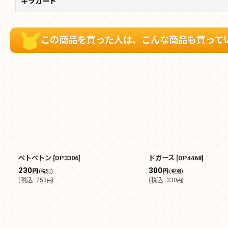
キラカード
この商品を買った人は、こんな商品も買って
ベトベトン
[
DP3306
]
ドガース
[
DP4468
]
230
300
円
円
(税別)
(税別)
(
税込
:
253
)
(
税込
:
330
)
円
円