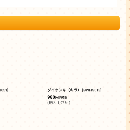
1051
]
ダイケンキ（キラ）
[
BWHS013
]
トゲ
980
250
円
(税別)
(
税込
:
1,078
)
(
税込
円