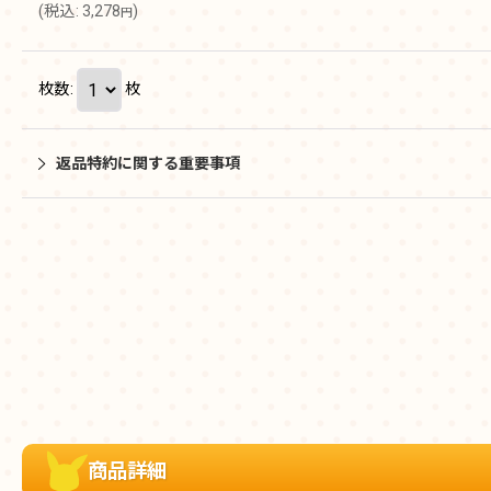
(
税込
:
3,278
)
円
枚数
:
枚
返品特約に関する重要事項
商品詳細