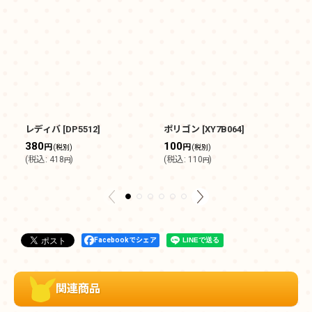
レディバ
[
DP5512
]
ポリゴン
[
XY7B064
]
ゼ
[
X
380
100
円
円
(税別)
(税別)
4
(
税込
:
418
)
(
税込
:
110
)
円
円
(
Facebookでシェア
関連商品