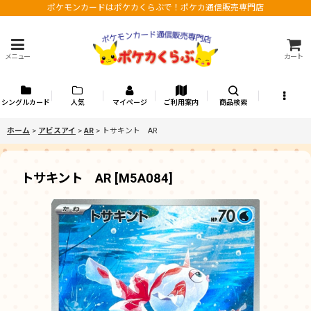
ポケモンカードはポケカくらぶで！ポケカ通信販売専門店
メニュー
カート
シングルカード
人気
マイページ
ご利用案内
商品検索
ホーム
>
アビスアイ
>
AR
>
トサキント AR
トサキント AR
[
M5A084
]