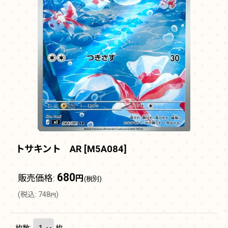
トサキント AR
[
M5A084
]
680
販売価格
:
円
(税別)
(
税込
:
748
)
円
枚数
:
枚