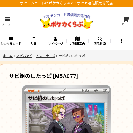
ポケモンカードはポケカくらぶで！ポケカ通信販売専門店
メニュー
カート
シングルカード
人気
マイページ
ご利用案内
商品検索
ホーム
>
アビスアイ
>
トレーナーズ
>
サビ組のしたっぱ
サビ組のしたっぱ
[
M5A077
]