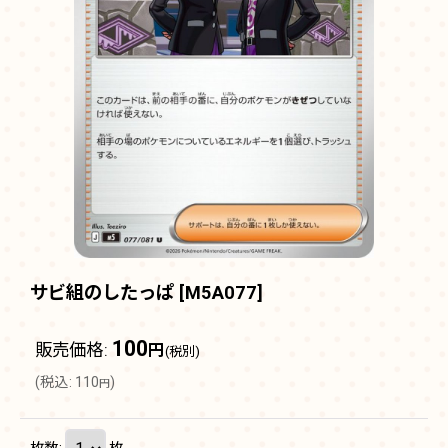
サビ組のしたっぱ
[
M5A077
]
100
販売価格
:
円
(税別)
(
税込
:
110
)
円
枚数
:
枚