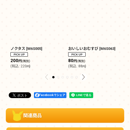
ノクタス
[
M6S005
]
おいしいおむすび
[
M6S063
]
リ
8
200
80
円
円
(
(税別)
(税別)
(
税込
:
220
)
(
税込
:
88
)
円
円
Facebookでシェア
関連商品