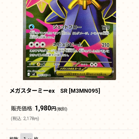
メガスターミーex SR
[
M3MN095
]
1,980
販売価格
:
円
(税別)
(
税込
:
2,178
)
円
枚数
:
枚