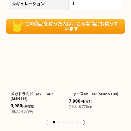
レギュレーション
J
この商品を買った人は、こんな商品も買って
います
メガドラミドロex SAR
ニャースex SR
[
M3MN100
]
コ
[
M4N116
]
7,980
3
円
(税別)
3,980
円
(税別)
(
税込
:
8,778
)
(
円
(
税込
:
4,378
)
円