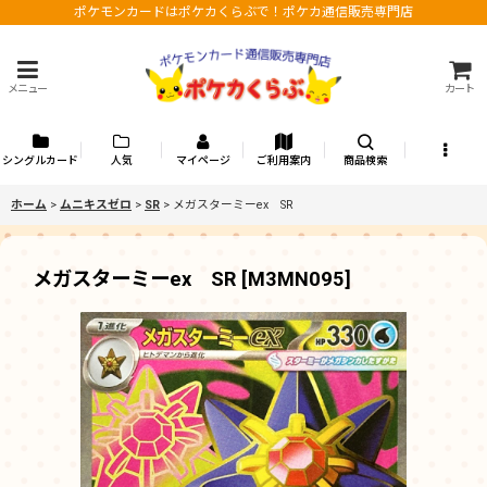
ポケモンカードはポケカくらぶで！ポケカ通信販売専門店
メニュー
カート
シングルカード
人気
マイページ
ご利用案内
商品検索
ホーム
>
ムニキスゼロ
>
SR
>
メガスターミーex SR
メガスターミーex SR
[
M3MN095
]