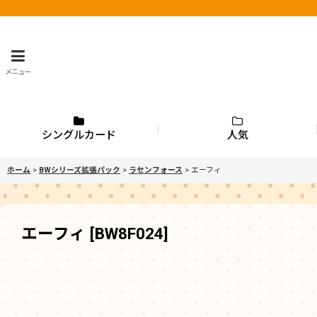
メニュー
シングルカード
人気
ホーム
>
BWシリーズ拡張パック
>
ラセンフォース
>
エーフィ
エーフィ
[
BW8F024
]