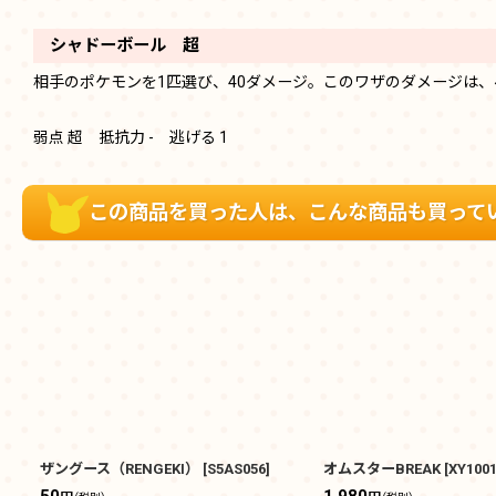
シャドーボール 超
相手のポケモンを1匹選び、40ダメージ。このワザのダメージは
弱点 超 抵抗力 - 逃げる 1
この商品を買った人は、こんな商品も買って
ザングース（RENGEKI）
[
S5AS056
]
オムスターBREAK
[
XY100
50
1,980