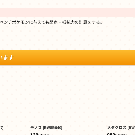
、ベンチポケモンに与えても弱点・抵抗力の計算をする。
います
17
]
モノズ
[
BW5B040
]
メタグロス
[
BW
120
980