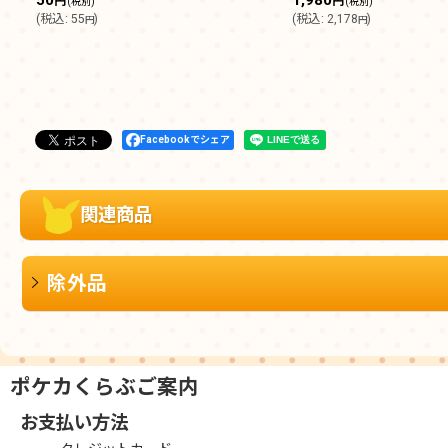
円
円
(税別)
(税別)
(
税込
:
55
)
(
税込
:
2,178
)
円
円
Facebookでシェア
関連商品
除外品
ポケカくらぶご案内
お支払い方法