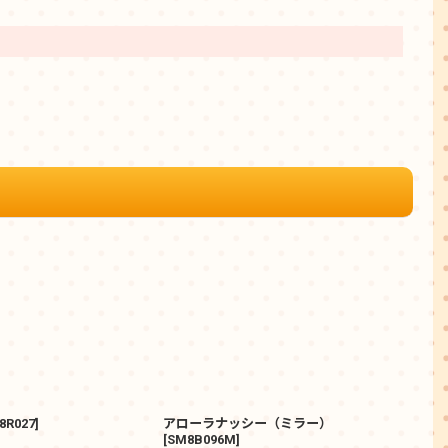
8R027
]
アローラナッシー（ミラー）
アロ
[
SM8B096M
]
[
P1