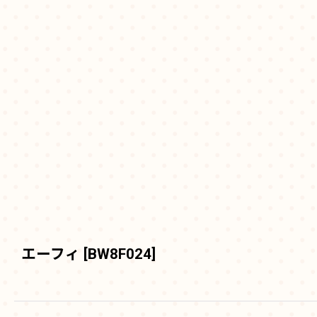
エーフィ
[
BW8F024
]