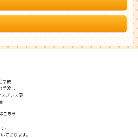
宅急便
の手渡し
クスプレス便
便
はこちら
ます。
だいております。