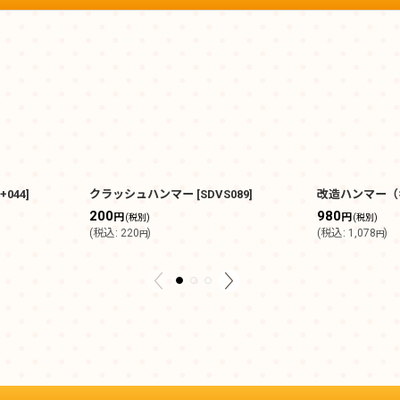
+044
]
クラッシュハンマー
[
SDVS089
]
改造ハンマー（
200
980
円
円
(税別)
(税別)
(
税込
:
220
)
(
税込
:
1,078
)
円
円