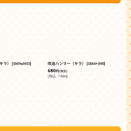
キラ）
[
SM9aN53
]
改造ハンマー（キラ）
[
SM4+090
]
改造
ー）
680
円
(税別)
680
(
税込
:
748
)
円
(
税込