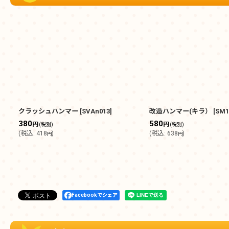
クラッシュハンマー
[
SVAn013
]
改造ハンマー(キラ）
[
SM1
380
580
円
円
(税別)
(税別)
(
税込
:
418
)
(
税込
:
638
)
円
円
Facebookでシェア