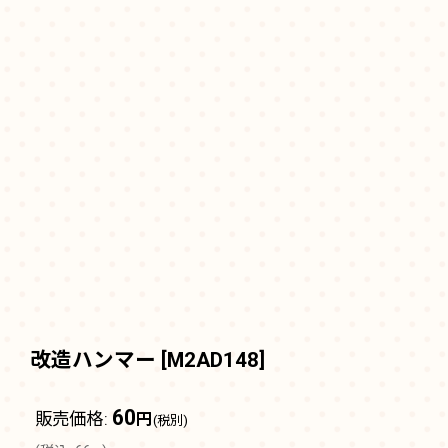
改造ハンマー
[
M2AD148
]
60
販売価格
:
円
(税別)