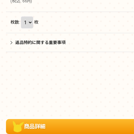
(
税込
:
66
)
円
枚数
:
枚
返品特約に関する重要事項
商品詳細