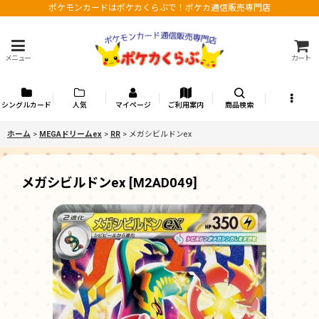
ポケモンカードはポケカくらぶで！ポケカ通信販売専門店
メニュー
カート
シングルカード
人気
マイページ
ご利用案内
商品検索
ホーム
>
MEGAドリームex
>
RR
>
メガシビルドンex
メガシビルドンex
[
M2AD049
]