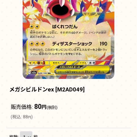
メガシビルドンex
[
M2AD049
]
80
販売価格
:
円
(税別)
(
税込
:
88
)
円
枚数
:
枚