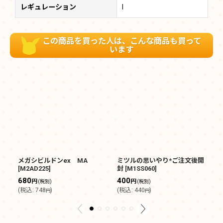
レギュレーション
I
この商品を買った人は、こんな商品も買って
います
メガシビルドンex MA
ミツルの思いやり*ご注文後開
シ
[
M2AD225
]
封
[
M1SS060
]
1
680
400
円
円
(税別)
(税別)
(
(
税込
:
748
)
(
税込
:
440
)
円
円