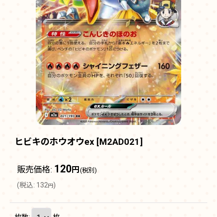
ヒビキのホウオウex
[
M2AD021
]
120
販売価格
:
円
(税別)
(
税込
:
132
)
円
枚数
:
枚