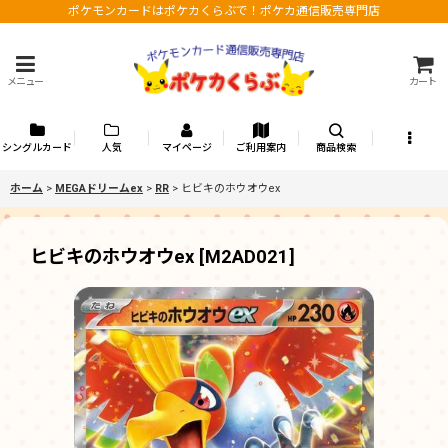
ポケモンカードはポケカくらぶで！ポケカ通信販売専門店
メニュー
カート
シングルカード
人気
マイページ
ご利用案内
商品検索
ホーム
>
MEGAドリームex
>
RR
>
ヒビキのホウオウex
ヒビキのホウオウex
[
M2AD021
]