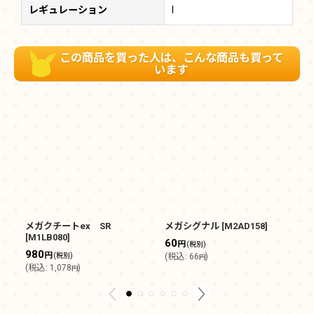
レギュレーション
I
この商品を買った人は、こんな商品も買って
います
メガクチートex SR
メガシグナル
[
M2AD158
]
ラ
[
M1LB080
]
60
2
円
(税別)
980
円
(税別)
(
税込
:
66
)
(
円
(
税込
:
1,078
)
円