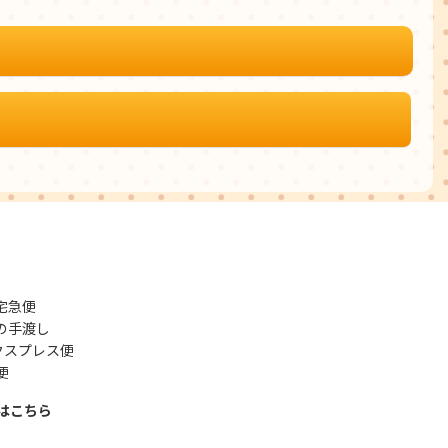
宅急便
の手渡し
クスプレス便
便
はこちら