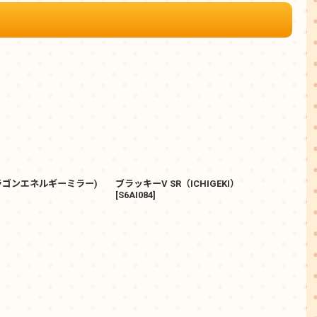
ラゴンエネルギーミラー)
ブラッキーV SR（ICHIGEKI）
ディ
[
S6AI084
]
9,8
(
税込