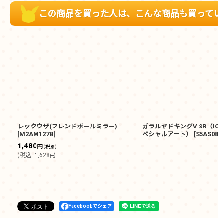
この商品を買った人は、こんな商品も買って
レックウザ(フレンドボールミラー)
ガラルヤドキングV SR（IC
[
M2AM127B
]
ペシャルアート）
[
S5AS08
1,480
円
(税別)
(
税込
:
1,628
)
円
Facebookでシェア