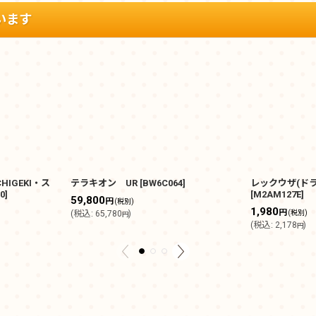
います
HIGEKI・ス
テラキオン UR
[
BW6C064
]
レックウザ(ド
0
]
[
M2AM127E
]
59,800
円
(税別)
1,980
円
(
税込
:
65,780
)
(税別)
円
(
税込
:
2,178
)
円