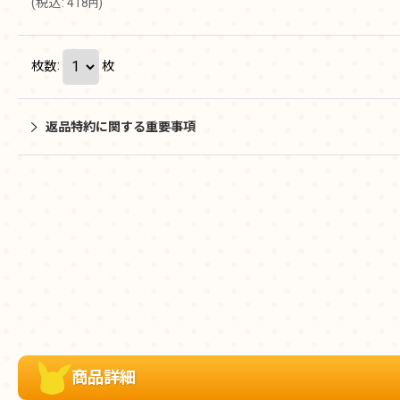
(
税込
:
418
)
円
枚数
:
枚
返品特約に関する重要事項
商品詳細